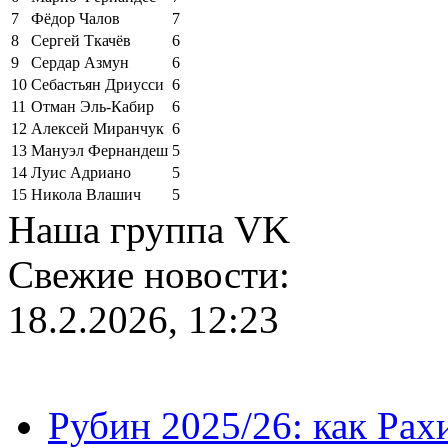
7
Фёдор Чалов
7
8
Сергей Ткачёв
6
9
Сердар Азмун
6
10
Себастьян Дриусси
6
11
Отман Эль-Кабир
6
12
Алексей Миранчук
6
13
Мануэл Фернандеш
5
14
Луис Адриано
5
15
Никола Влашич
5
Наша группа VK
Свежие новости:
18.2.2026, 12:23
Рубин 2025/26: как Ра