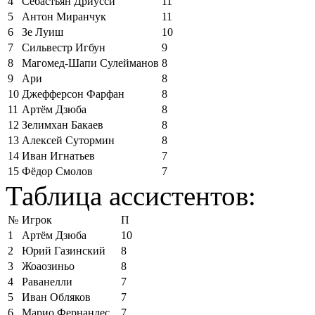
4
Себастьян Дриусси
11
5
Антон Миранчук
11
6
Зе Луиш
10
7
Сильвестр Игбун
9
8
Магомед-Шапи Сулейманов
8
9
Ари
8
10
Джефферсон Фарфан
8
11
Артём Дзюба
8
12
Зелимхан Бакаев
8
13
Алексей Сутормин
8
14
Иван Игнатьев
7
15
Фёдор Смолов
7
Таблица ассистентов:
№
Игрок
П
1
Артём Дзюба
10
2
Юрий Газинский
8
3
Жоаозиньо
8
4
Раванелли
7
5
Иван Обляков
7
6
Марио Фернандес
7