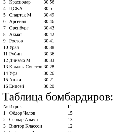
3
Краснодар
30
56
4
ЦСКА
30
51
5
Спартак М
30
49
6
Арсенал
30
46
7
Оренбург
30
43
8
Ахмат
30
42
9
Ростов
30
41
10
Урал
30
38
11
Рубин
30
36
12
Динамо М
30
33
13
Крылья Советов
30
28
14
Уфа
30
26
15
Анжи
30
21
16
Енисей
30
20
Таблица бомбардиров:
№
Игрок
Г
1
Фёдор Чалов
15
2
Сердар Азмун
13
3
Виктор Классон
12