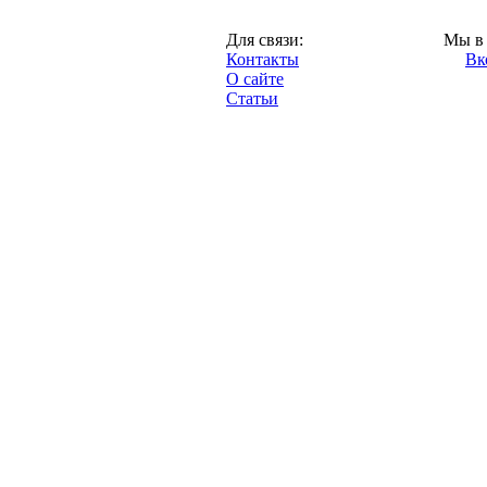
Казань,
Для связи:
Мы в 
"Про-Рубин.ру",
Контакты
Вк
2013 год.
О сайте
Статьи