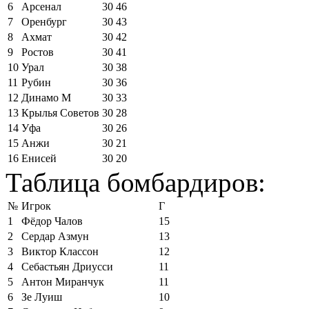
6
Арсенал
30
46
7
Оренбург
30
43
8
Ахмат
30
42
9
Ростов
30
41
10
Урал
30
38
11
Рубин
30
36
12
Динамо М
30
33
13
Крылья Советов
30
28
14
Уфа
30
26
15
Анжи
30
21
16
Енисей
30
20
Таблица бомбардиров:
№
Игрок
Г
1
Фёдор Чалов
15
2
Сердар Азмун
13
3
Виктор Классон
12
4
Себастьян Дриусси
11
5
Антон Миранчук
11
6
Зе Луиш
10