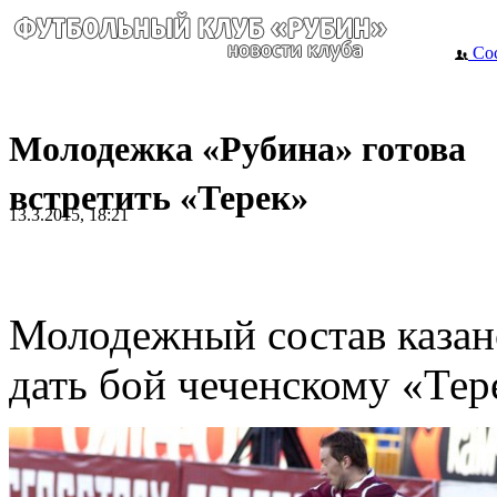
Сос
Молодежка «Рубина» готова
встретить «Терек»
13.3.2015, 18:21
Молодежный состав казан
дать бой чеченскому «Тер