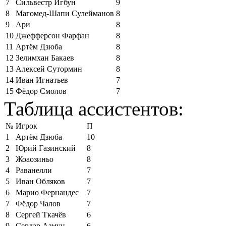
7
Сильвестр Игбун
9
8
Магомед-Шапи Сулейманов
8
9
Ари
8
10
Джефферсон Фарфан
8
11
Артём Дзюба
8
12
Зелимхан Бакаев
8
13
Алексей Сутормин
8
14
Иван Игнатьев
7
15
Фёдор Смолов
7
Таблица ассистентов:
№
Игрок
П
1
Артём Дзюба
10
2
Юрий Газинский
8
3
Жоаозиньо
8
4
Раванелли
7
5
Иван Обляков
7
6
Марио Фернандес
7
7
Фёдор Чалов
7
8
Сергей Ткачёв
6
9
Сердар Азмун
6