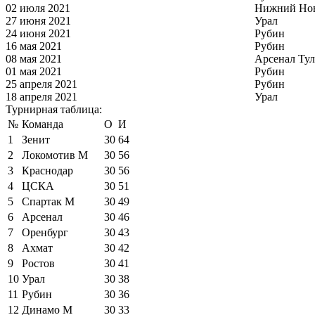
02 июля 2021
Нижний Но
27 июня 2021
Урал
24 июня 2021
Рубин
16 мая 2021
Рубин
08 мая 2021
Арсенал Тул
01 мая 2021
Рубин
25 апреля 2021
Рубин
18 апреля 2021
Урал
Турнирная таблица:
№
Команда
О
И
1
Зенит
30
64
2
Локомотив М
30
56
3
Краснодар
30
56
4
ЦСКА
30
51
5
Спартак М
30
49
6
Арсенал
30
46
7
Оренбург
30
43
8
Ахмат
30
42
9
Ростов
30
41
10
Урал
30
38
11
Рубин
30
36
12
Динамо М
30
33