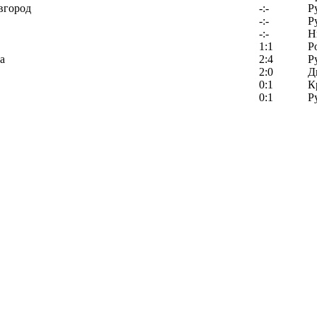
вгород
-:-
Р
-:-
Р
-:-
Н
1:1
Р
а
2:4
Р
2:0
Д
0:1
К
0:1
Р