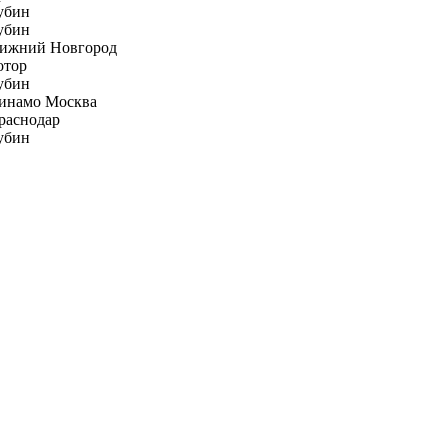
убин
убин
ижний Новгород
отор
убин
инамо Москва
раснодар
убин