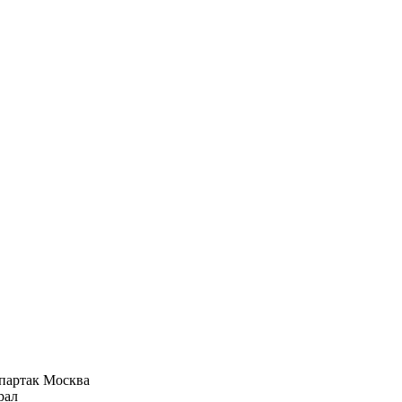
партак Москва
рал