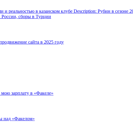
и реальностью в казанском клубе Description: Рубин в сезоне 2
а России, сборы в Турции
родвижение сайта в 2025 году
л мою зарплату в «Факеле»
ды над «Факелом»