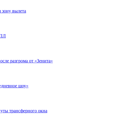
л зону вылета
РПЛ
после разгрома от «Зенита»
едневное шоу»
нуты трансферного окна