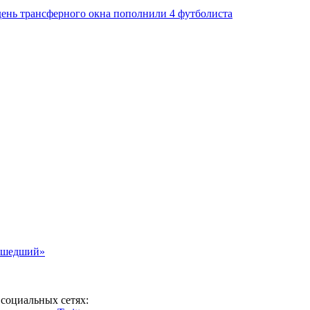
день трансферного окна пополнили 4 футболиста
асшедший»
социальных сетях: