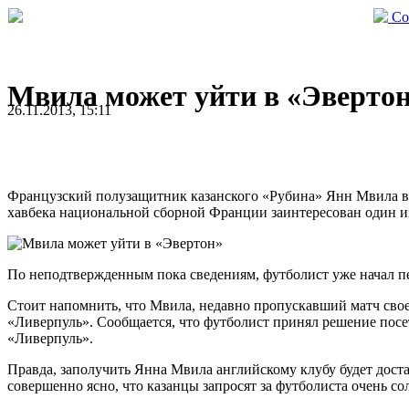
Со
Мвила может уйти в «Эверто
26.11.2013, 15:11
Французский полузащитник казанского «Рубина» Янн Мвила в 
хавбека национальной сборной Франции заинтересован один и
По неподтвержденным пока сведениям, футболист уже начал п
Стоит напомнить, что Мвила, недавно пропускавший матч сво
«Ливерпуль». Сообщается, что футболист принял решение пос
«Ливерпуль».
Правда, заполучить Янна Мвила английскому клубу будет доста
совершенно ясно, что казанцы запросят за футболиста очень с