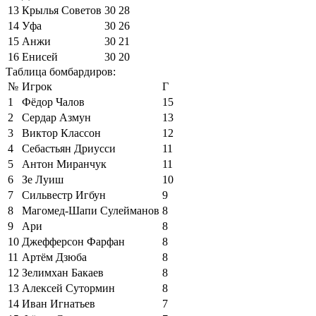
13
Крылья Советов
30
28
14
Уфа
30
26
15
Анжи
30
21
16
Енисей
30
20
Таблица бомбардиров:
№
Игрок
Г
1
Фёдор Чалов
15
2
Сердар Азмун
13
3
Виктор Классон
12
4
Себастьян Дриусси
11
5
Антон Миранчук
11
6
Зе Луиш
10
7
Сильвестр Игбун
9
8
Магомед-Шапи Сулейманов
8
9
Ари
8
10
Джефферсон Фарфан
8
11
Артём Дзюба
8
12
Зелимхан Бакаев
8
13
Алексей Сутормин
8
14
Иван Игнатьев
7