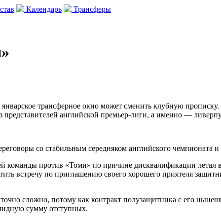
став
Календарь
Трансферы
н»
январское трансферное окно может сменить клубную прописку. 
з представителей английской премьер-лиги, а именно — ливерп
ереговоры со стабильным середняком английского чемпионата и
ей команды против «Томи» по причине дисквалификации летал в
етить встречу по приглашению своего хорошего приятеля защит
точно сложно, потому как контракт полузащитника с его нынешн
олидную сумму отступных.