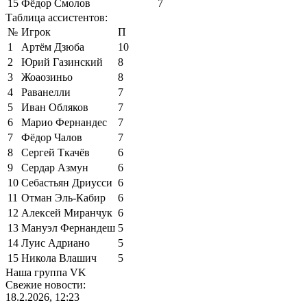
15
Фёдор Смолов
7
Таблица ассистентов:
№
Игрок
П
1
Артём Дзюба
10
2
Юрий Газинский
8
3
Жоаозиньо
8
4
Раванелли
7
5
Иван Обляков
7
6
Марио Фернандес
7
7
Фёдор Чалов
7
8
Сергей Ткачёв
6
9
Сердар Азмун
6
10
Себастьян Дриусси
6
11
Отман Эль-Кабир
6
12
Алексей Миранчук
6
13
Мануэл Фернандеш
5
14
Луис Адриано
5
15
Никола Влашич
5
Наша группа VK
Свежие новости:
18.2.2026, 12:23