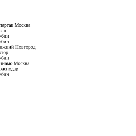
партак Москва
рал
убин
убин
ижний Новгород
отор
убин
инамо Москва
раснодар
убин