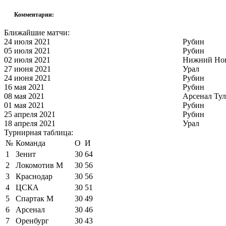
Комментарии:
Ближайшие матчи:
24 июля 2021
Рубин
05 июля 2021
Рубин
02 июля 2021
Нижний Но
27 июня 2021
Урал
24 июня 2021
Рубин
16 мая 2021
Рубин
08 мая 2021
Арсенал Тул
01 мая 2021
Рубин
25 апреля 2021
Рубин
18 апреля 2021
Урал
Турнирная таблица:
№
Команда
О
И
1
Зенит
30
64
2
Локомотив М
30
56
3
Краснодар
30
56
4
ЦСКА
30
51
5
Спартак М
30
49
6
Арсенал
30
46
7
Оренбург
30
43