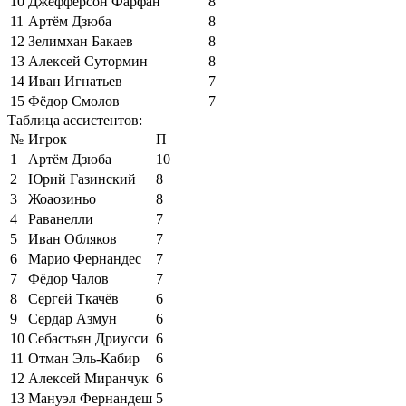
10
Джефферсон Фарфан
8
11
Артём Дзюба
8
12
Зелимхан Бакаев
8
13
Алексей Сутормин
8
14
Иван Игнатьев
7
15
Фёдор Смолов
7
Таблица ассистентов:
№
Игрок
П
1
Артём Дзюба
10
2
Юрий Газинский
8
3
Жоаозиньо
8
4
Раванелли
7
5
Иван Обляков
7
6
Марио Фернандес
7
7
Фёдор Чалов
7
8
Сергей Ткачёв
6
9
Сердар Азмун
6
10
Себастьян Дриусси
6
11
Отман Эль-Кабир
6
12
Алексей Миранчук
6
13
Мануэл Фернандеш
5