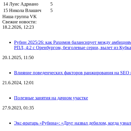
14
Луис Адриано
5
15
Никола Влашич
5
Наша группа VK
Свежие новости:
18.2.2026, 12:23
Рубин 2025/26: как Рахимов балансирует между амбициями 
РПЛ, 4:2 с Оренбургом, безголевые серии, вылет из Кубк
20.1.2025, 11:50
Влияние поведенческих факторов ранжирования на SEO п
21.6.2024, 12:01
Полезные занятия на дачном участке
27.9.2023, 01:35
Экс-вратарь «Рубина»: «Друг назвал дебилом, когда узна