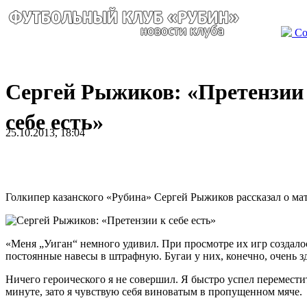
Со
Сергей Рыжиков: «Претензии
себе есть»
25.10.2013, 18:04
Голкипер казанского «Рубина» Сергей Рыжиков рассказал о мат
«Меня „Уиган“ немного удивил. При просмотре их игр создало
постоянные навесы в штрафную. Бугаи у них, конечно, очень з
Ничего героического я не совершил. Я быстро успел переместит
минуте, зато я чувствую себя виноватым в пропущенном мяче.