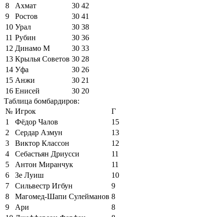
8
Ахмат
30
42
9
Ростов
30
41
10
Урал
30
38
11
Рубин
30
36
12
Динамо М
30
33
13
Крылья Советов
30
28
14
Уфа
30
26
15
Анжи
30
21
16
Енисей
30
20
Таблица бомбардиров:
№
Игрок
Г
1
Фёдор Чалов
15
2
Сердар Азмун
13
3
Виктор Классон
12
4
Себастьян Дриусси
11
5
Антон Миранчук
11
6
Зе Луиш
10
7
Сильвестр Игбун
9
8
Магомед-Шапи Сулейманов
8
9
Ари
8