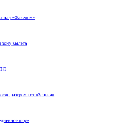
ды над «Факелом»
л зону вылета
РПЛ
после разгрома от «Зенита»
едневное шоу»