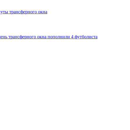
нуты трансферного окна
день трансферного окна пополнили 4 футболиста