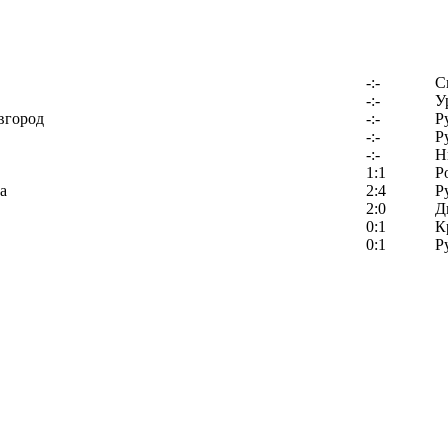
-:-
С
-:-
У
вгород
-:-
Р
-:-
Р
-:-
Н
1:1
Р
а
2:4
Р
2:0
Д
0:1
К
0:1
Р