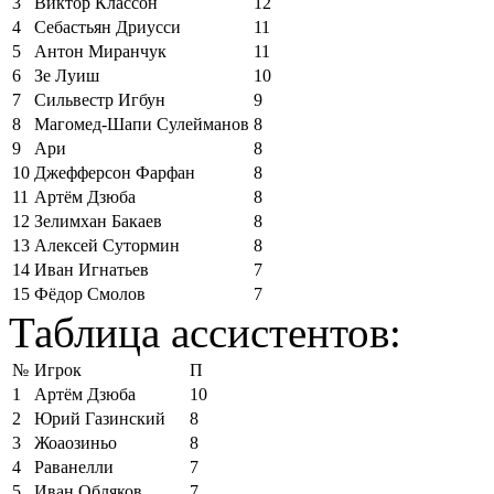
3
Виктор Классон
12
4
Себастьян Дриусси
11
5
Антон Миранчук
11
6
Зе Луиш
10
7
Сильвестр Игбун
9
8
Магомед-Шапи Сулейманов
8
9
Ари
8
10
Джефферсон Фарфан
8
11
Артём Дзюба
8
12
Зелимхан Бакаев
8
13
Алексей Сутормин
8
14
Иван Игнатьев
7
15
Фёдор Смолов
7
Таблица ассистентов:
№
Игрок
П
1
Артём Дзюба
10
2
Юрий Газинский
8
3
Жоаозиньо
8
4
Раванелли
7
5
Иван Обляков
7