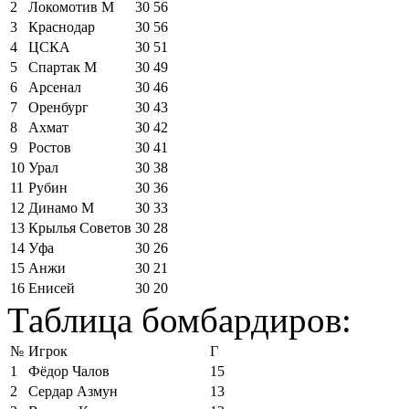
2
Локомотив М
30
56
3
Краснодар
30
56
4
ЦСКА
30
51
5
Спартак М
30
49
6
Арсенал
30
46
7
Оренбург
30
43
8
Ахмат
30
42
9
Ростов
30
41
10
Урал
30
38
11
Рубин
30
36
12
Динамо М
30
33
13
Крылья Советов
30
28
14
Уфа
30
26
15
Анжи
30
21
16
Енисей
30
20
Таблица бомбардиров:
№
Игрок
Г
1
Фёдор Чалов
15
2
Сердар Азмун
13