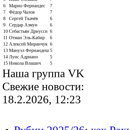
6
Марио Фернандес
7
7
Фёдор Чалов
7
8
Сергей Ткачёв
6
9
Сердар Азмун
6
10
Себастьян Дриусси
6
11
Отман Эль-Кабир
6
12
Алексей Миранчук
6
13
Мануэл Фернандеш
5
14
Луис Адриано
5
15
Никола Влашич
5
Наша группа VK
Свежие новости:
18.2.2026, 12:23