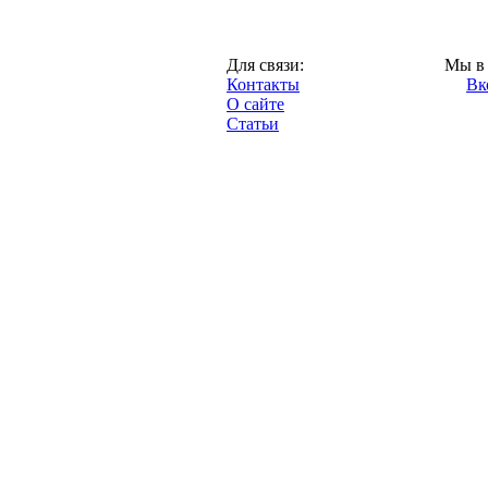
Казань,
Для связи:
Мы в 
"Про-Рубин.ру",
Контакты
Вк
2013 год.
О сайте
Статьи