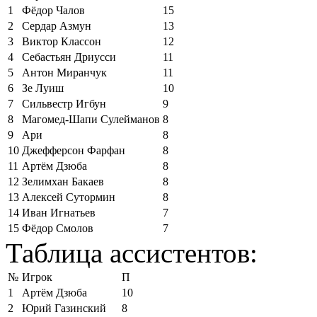
1
Фёдор Чалов
15
2
Сердар Азмун
13
3
Виктор Классон
12
4
Себастьян Дриусси
11
5
Антон Миранчук
11
6
Зе Луиш
10
7
Сильвестр Игбун
9
8
Магомед-Шапи Сулейманов
8
9
Ари
8
10
Джефферсон Фарфан
8
11
Артём Дзюба
8
12
Зелимхан Бакаев
8
13
Алексей Сутормин
8
14
Иван Игнатьев
7
15
Фёдор Смолов
7
Таблица ассистентов:
№
Игрок
П
1
Артём Дзюба
10
2
Юрий Газинский
8