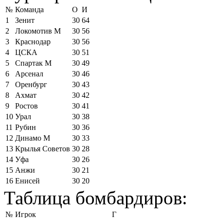
№
Команда
О
И
1
Зенит
30
64
2
Локомотив М
30
56
3
Краснодар
30
56
4
ЦСКА
30
51
5
Спартак М
30
49
6
Арсенал
30
46
7
Оренбург
30
43
8
Ахмат
30
42
9
Ростов
30
41
10
Урал
30
38
11
Рубин
30
36
12
Динамо М
30
33
13
Крылья Советов
30
28
14
Уфа
30
26
15
Анжи
30
21
16
Енисей
30
20
Таблица бомбардиров:
№
Игрок
Г