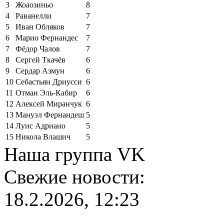
3
Жоаозиньо
8
4
Раванелли
7
5
Иван Обляков
7
6
Марио Фернандес
7
7
Фёдор Чалов
7
8
Сергей Ткачёв
6
9
Сердар Азмун
6
10
Себастьян Дриусси
6
11
Отман Эль-Кабир
6
12
Алексей Миранчук
6
13
Мануэл Фернандеш
5
14
Луис Адриано
5
15
Никола Влашич
5
Наша группа VK
Свежие новости:
18.2.2026, 12:23