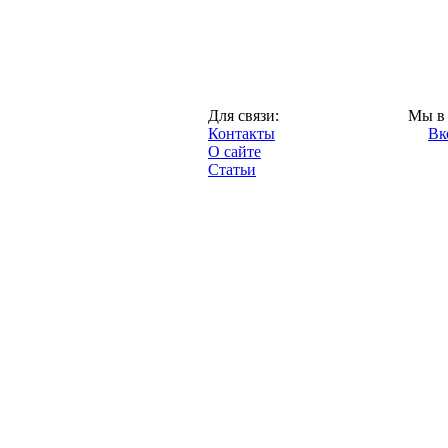
Казань,
Для связи:
Мы в 
"Про-Рубин.ру",
Контакты
Вк
2013 год.
О сайте
Статьи