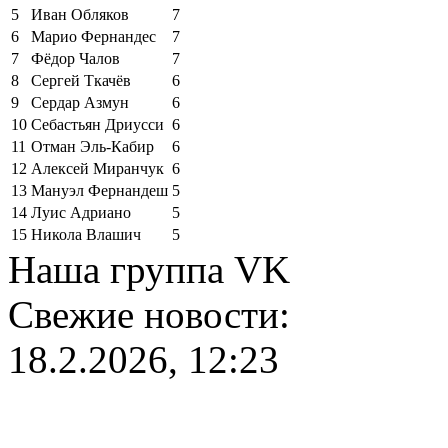
5
Иван Обляков
7
6
Марио Фернандес
7
7
Фёдор Чалов
7
8
Сергей Ткачёв
6
9
Сердар Азмун
6
10
Себастьян Дриусси
6
11
Отман Эль-Кабир
6
12
Алексей Миранчук
6
13
Мануэл Фернандеш
5
14
Луис Адриано
5
15
Никола Влашич
5
Наша группа VK
Свежие новости:
18.2.2026, 12:23