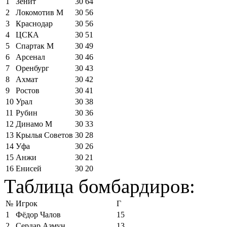
1
Зенит
30
64
2
Локомотив М
30
56
3
Краснодар
30
56
4
ЦСКА
30
51
5
Спартак М
30
49
6
Арсенал
30
46
7
Оренбург
30
43
8
Ахмат
30
42
9
Ростов
30
41
10
Урал
30
38
11
Рубин
30
36
12
Динамо М
30
33
13
Крылья Советов
30
28
14
Уфа
30
26
15
Анжи
30
21
16
Енисей
30
20
Таблица бомбардиров:
№
Игрок
Г
1
Фёдор Чалов
15
2
Сердар Азмун
13