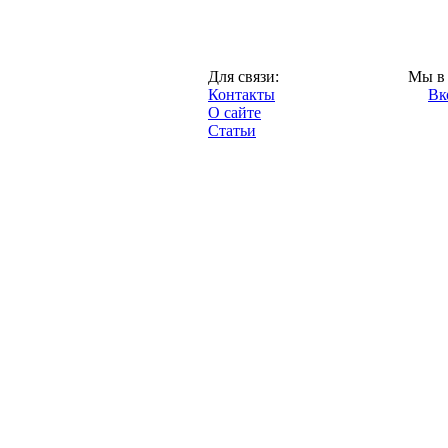
Казань,
Для связи:
Мы в 
"Про-Рубин.ру",
Контакты
Вк
2013 год.
О сайте
Статьи