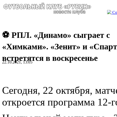
Со
⚽ РПЛ. «Динамо» сыграет с
«Химками». «Зенит» и «Спар
встретятся в воскресенье
22.10.2021, 13:05
Сегодня, 22 октября, мат
откроется программа 12-г