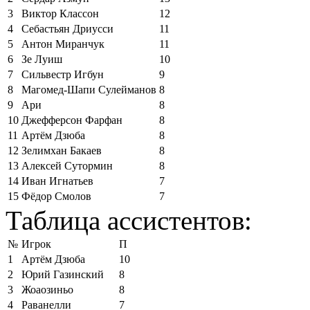
3
Виктор Классон
12
4
Себастьян Дриусси
11
5
Антон Миранчук
11
6
Зе Луиш
10
7
Сильвестр Игбун
9
8
Магомед-Шапи Сулейманов
8
9
Ари
8
10
Джефферсон Фарфан
8
11
Артём Дзюба
8
12
Зелимхан Бакаев
8
13
Алексей Сутормин
8
14
Иван Игнатьев
7
15
Фёдор Смолов
7
Таблица ассистентов:
№
Игрок
П
1
Артём Дзюба
10
2
Юрий Газинский
8
3
Жоаозиньо
8
4
Раванелли
7