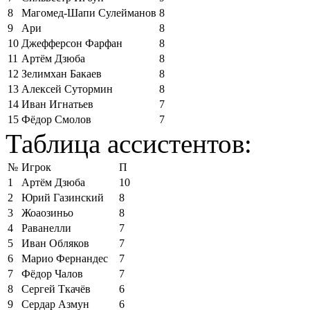
8
Магомед-Шапи Сулейманов
8
9
Ари
8
10
Джефферсон Фарфан
8
11
Артём Дзюба
8
12
Зелимхан Бакаев
8
13
Алексей Сутормин
8
14
Иван Игнатьев
7
15
Фёдор Смолов
7
Таблица ассистентов:
№
Игрок
П
1
Артём Дзюба
10
2
Юрий Газинский
8
3
Жоаозиньо
8
4
Раванелли
7
5
Иван Обляков
7
6
Марио Фернандес
7
7
Фёдор Чалов
7
8
Сергей Ткачёв
6
9
Сердар Азмун
6