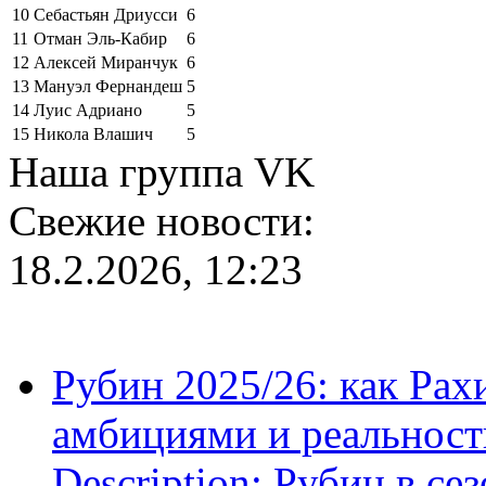
10
Себастьян Дриусси
6
11
Отман Эль-Кабир
6
12
Алексей Миранчук
6
13
Мануэл Фернандеш
5
14
Луис Адриано
5
15
Никола Влашич
5
Наша группа VK
Свежие новости:
18.2.2026, 12:23
Рубин 2025/26: как Ра
амбициями и реальност
Description: Рубин в се