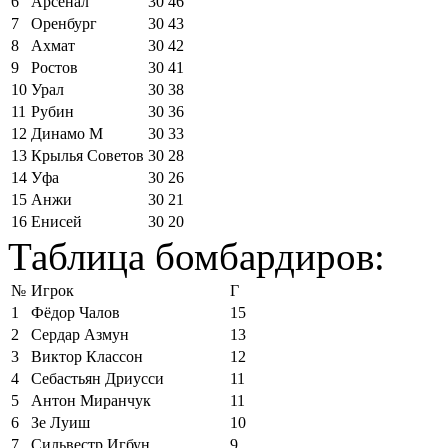
6
Арсенал
30
46
7
Оренбург
30
43
8
Ахмат
30
42
9
Ростов
30
41
10
Урал
30
38
11
Рубин
30
36
12
Динамо М
30
33
13
Крылья Советов
30
28
14
Уфа
30
26
15
Анжи
30
21
16
Енисей
30
20
Таблица бомбардиров:
№
Игрок
Г
1
Фёдор Чалов
15
2
Сердар Азмун
13
3
Виктор Классон
12
4
Себастьян Дриусси
11
5
Антон Миранчук
11
6
Зе Луиш
10
7
Сильвестр Игбун
9