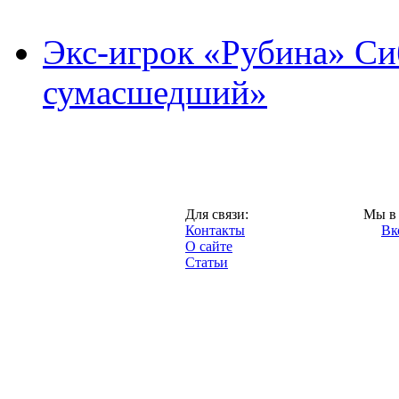
Экс-игрок «Рубина» Сиб
сумасшедший»
Казань,
Для связи:
Мы в 
"Про-Рубин.ру",
Контакты
Вк
2013 год.
О сайте
Статьи