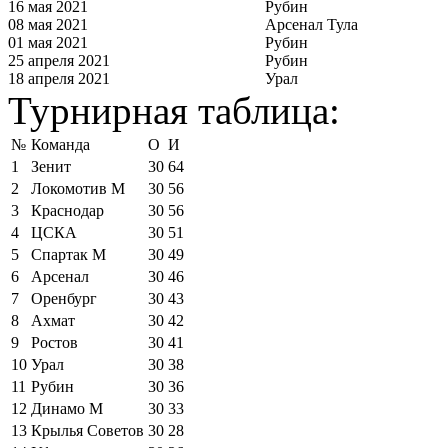
16 мая 2021
Рубин
08 мая 2021
Арсенал Тула
01 мая 2021
Рубин
25 апреля 2021
Рубин
18 апреля 2021
Урал
Турнирная таблица:
№
Команда
О
И
1
Зенит
30
64
2
Локомотив М
30
56
3
Краснодар
30
56
4
ЦСКА
30
51
5
Спартак М
30
49
6
Арсенал
30
46
7
Оренбург
30
43
8
Ахмат
30
42
9
Ростов
30
41
10
Урал
30
38
11
Рубин
30
36
12
Динамо М
30
33
13
Крылья Советов
30
28