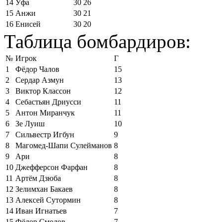
14
Уфа
30
26
15
Анжи
30
21
16
Енисей
30
20
Таблица бомбардиров:
№
Игрок
Г
1
Фёдор Чалов
15
2
Сердар Азмун
13
3
Виктор Классон
12
4
Себастьян Дриусси
11
5
Антон Миранчук
11
6
Зе Луиш
10
7
Сильвестр Игбун
9
8
Магомед-Шапи Сулейманов
8
9
Ари
8
10
Джефферсон Фарфан
8
11
Артём Дзюба
8
12
Зелимхан Бакаев
8
13
Алексей Сутормин
8
14
Иван Игнатьев
7
15
Фёдор Смолов
7