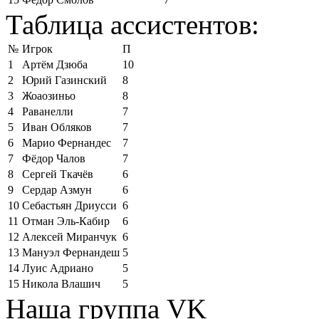
Таблица ассистентов:
№
Игрок
П
1
Артём Дзюба
10
2
Юрий Газинский
8
3
Жоаозиньо
8
4
Раванелли
7
5
Иван Обляков
7
6
Марио Фернандес
7
7
Фёдор Чалов
7
8
Сергей Ткачёв
6
9
Сердар Азмун
6
10
Себастьян Дриусси
6
11
Отман Эль-Кабир
6
12
Алексей Миранчук
6
13
Мануэл Фернандеш
5
14
Луис Адриано
5
15
Никола Влашич
5
Наша группа VK