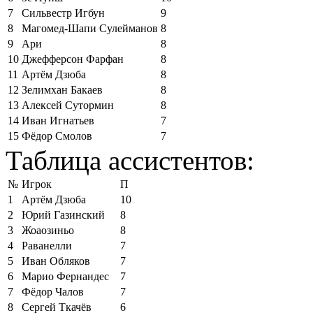
7
Сильвестр Игбун
9
8
Магомед-Шапи Сулейманов
8
9
Ари
8
10
Джефферсон Фарфан
8
11
Артём Дзюба
8
12
Зелимхан Бакаев
8
13
Алексей Сутормин
8
14
Иван Игнатьев
7
15
Фёдор Смолов
7
Таблица ассистентов:
№
Игрок
П
1
Артём Дзюба
10
2
Юрий Газинский
8
3
Жоаозиньо
8
4
Раванелли
7
5
Иван Обляков
7
6
Марио Фернандес
7
7
Фёдор Чалов
7
8
Сергей Ткачёв
6