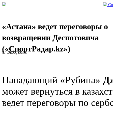
Со
«Астана» ведет переговоры о
возвращении Деспотовича
(«СпортРадар.kz»)
5.1.2022, 09:50
Нападающий «Рубина»
Д
может вернуться в казахс
ведет переговоры по серб