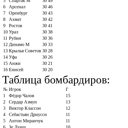
5
Спартак М
30
49
6
Арсенал
30
46
7
Оренбург
30
43
8
Ахмат
30
42
9
Ростов
30
41
10
Урал
30
38
11
Рубин
30
36
12
Динамо М
30
33
13
Крылья Советов
30
28
14
Уфа
30
26
15
Анжи
30
21
16
Енисей
30
20
Таблица бомбардиров:
№
Игрок
Г
1
Фёдор Чалов
15
2
Сердар Азмун
13
3
Виктор Классон
12
4
Себастьян Дриусси
11
5
Антон Миранчук
11
6
Зе Луиш
10