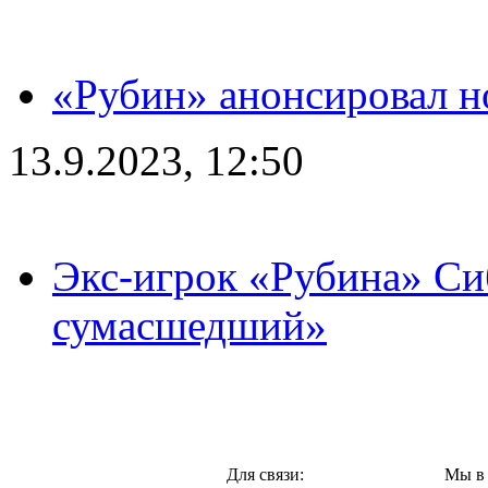
«Рубин» анонсировал н
13.9.2023, 12:50
Экс-игрок «Рубина» Сиб
сумасшедший»
Казань,
Для связи:
Мы в 
"Про-Рубин.ру",