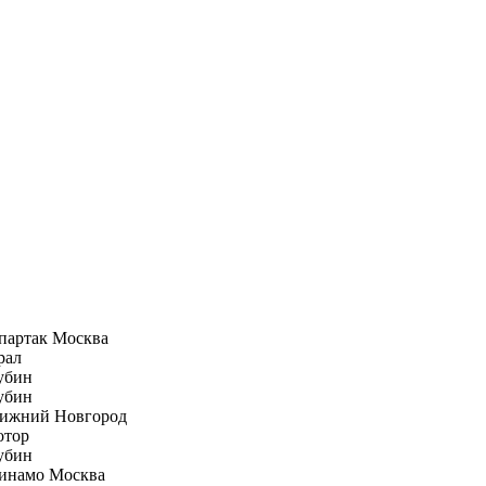
партак Москва
рал
убин
убин
ижний Новгород
отор
убин
инамо Москва