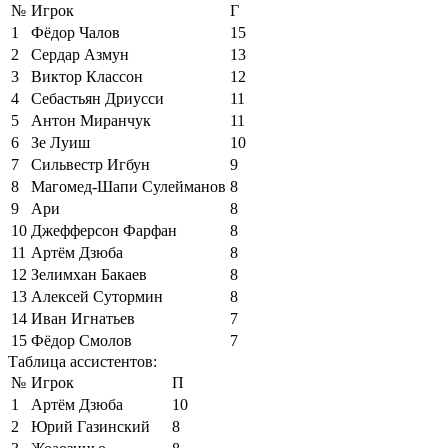
№
Игрок
Г
1
Фёдор Чалов
15
2
Сердар Азмун
13
3
Виктор Классон
12
4
Себастьян Дриусси
11
5
Антон Миранчук
11
6
Зе Луиш
10
7
Сильвестр Игбун
9
8
Магомед-Шапи Сулейманов
8
9
Ари
8
10
Джефферсон Фарфан
8
11
Артём Дзюба
8
12
Зелимхан Бакаев
8
13
Алексей Сутормин
8
14
Иван Игнатьев
7
15
Фёдор Смолов
7
Таблица ассистентов:
№
Игрок
П
1
Артём Дзюба
10
2
Юрий Газинский
8