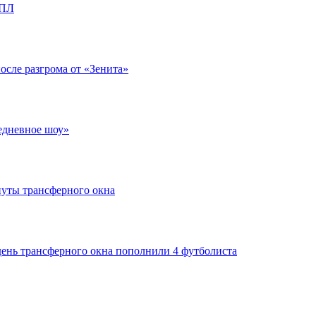
РПЛ
после разгрома от «Зенита»
едневное шоу»
нуты трансферного окна
день трансферного окна пополнили 4 футболиста