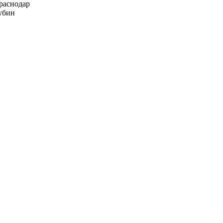
раснодар
убин