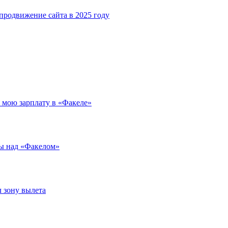
родвижение сайта в 2025 году
л мою зарплату в «Факеле»
ды над «Факелом»
л зону вылета