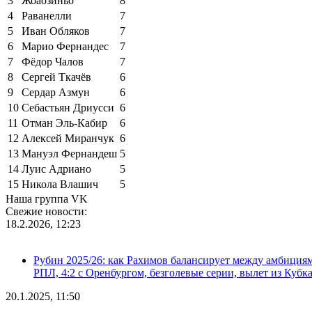
3
Жоаозиньо
8
4
Раванелли
7
5
Иван Обляков
7
6
Марио Фернандес
7
7
Фёдор Чалов
7
8
Сергей Ткачёв
6
9
Сердар Азмун
6
10
Себастьян Дриусси
6
11
Отман Эль-Кабир
6
12
Алексей Миранчук
6
13
Мануэл Фернандеш
5
14
Луис Адриано
5
15
Никола Влашич
5
Наша группа VK
Свежие новости:
18.2.2026, 12:23
Рубин 2025/26: как Рахимов балансирует между амбициями 
РПЛ, 4:2 с Оренбургом, безголевые серии, вылет из Кубк
20.1.2025, 11:50