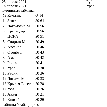
25 апреля 2021
Рубин
18 апреля 2021
Урал
Турнирная таблица:
№
Команда
О
И
1
Зенит
30
64
2
Локомотив М
30
56
3
Краснодар
30
56
4
ЦСКА
30
51
5
Спартак М
30
49
6
Арсенал
30
46
7
Оренбург
30
43
8
Ахмат
30
42
9
Ростов
30
41
10
Урал
30
38
11
Рубин
30
36
12
Динамо М
30
33
13
Крылья Советов
30
28
14
Уфа
30
26
15
Анжи
30
21
16
Енисей
30
20
Таблица бомбардиров: