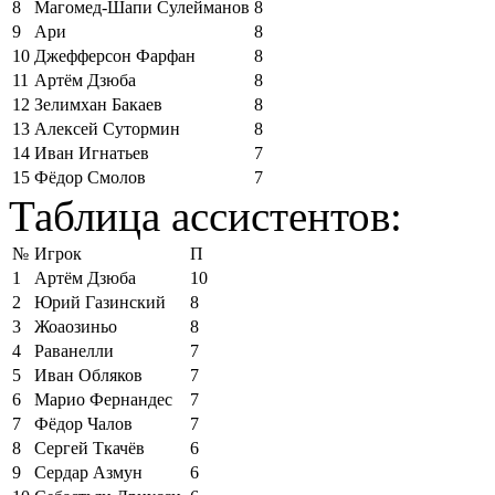
8
Магомед-Шапи Сулейманов
8
9
Ари
8
10
Джефферсон Фарфан
8
11
Артём Дзюба
8
12
Зелимхан Бакаев
8
13
Алексей Сутормин
8
14
Иван Игнатьев
7
15
Фёдор Смолов
7
Таблица ассистентов:
№
Игрок
П
1
Артём Дзюба
10
2
Юрий Газинский
8
3
Жоаозиньо
8
4
Раванелли
7
5
Иван Обляков
7
6
Марио Фернандес
7
7
Фёдор Чалов
7
8
Сергей Ткачёв
6
9
Сердар Азмун
6