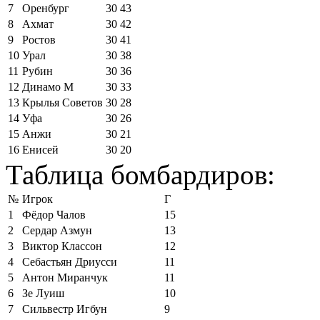
7
Оренбург
30
43
8
Ахмат
30
42
9
Ростов
30
41
10
Урал
30
38
11
Рубин
30
36
12
Динамо М
30
33
13
Крылья Советов
30
28
14
Уфа
30
26
15
Анжи
30
21
16
Енисей
30
20
Таблица бомбардиров:
№
Игрок
Г
1
Фёдор Чалов
15
2
Сердар Азмун
13
3
Виктор Классон
12
4
Себастьян Дриусси
11
5
Антон Миранчук
11
6
Зе Луиш
10
7
Сильвестр Игбун
9