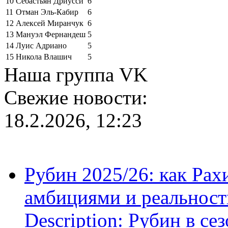
10
Себастьян Дриусси
6
11
Отман Эль-Кабир
6
12
Алексей Миранчук
6
13
Мануэл Фернандеш
5
14
Луис Адриано
5
15
Никола Влашич
5
Наша группа VK
Свежие новости:
18.2.2026, 12:23
Рубин 2025/26: как Ра
амбициями и реальност
Description: Рубин в се