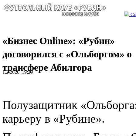
Со
«Бизнес Online»: «Рубин»
договорился с «Ольборгом» о
трансфере Абилгора
1.2.2020, 19:20
Полузащитник «Ольборг
карьеру в «Рубине».