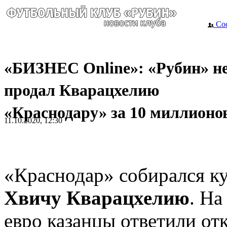
Сос
«БИЗНЕС Online»: «Рубин» н
продал Кварацхелию
«Краснодару» за 10 миллионо
11.10.2020, 12:30
«Краснодар» собирался к
Хвичу Кварацхелию
. На
евро казанцы ответили о