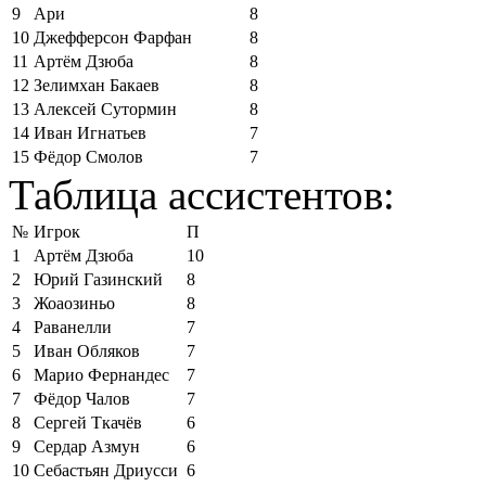
9
Ари
8
10
Джефферсон Фарфан
8
11
Артём Дзюба
8
12
Зелимхан Бакаев
8
13
Алексей Сутормин
8
14
Иван Игнатьев
7
15
Фёдор Смолов
7
Таблица ассистентов:
№
Игрок
П
1
Артём Дзюба
10
2
Юрий Газинский
8
3
Жоаозиньо
8
4
Раванелли
7
5
Иван Обляков
7
6
Марио Фернандес
7
7
Фёдор Чалов
7
8
Сергей Ткачёв
6
9
Сердар Азмун
6
10
Себастьян Дриусси
6