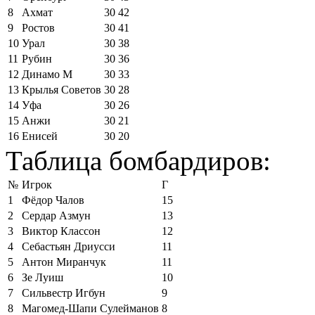
8
Ахмат
30
42
9
Ростов
30
41
10
Урал
30
38
11
Рубин
30
36
12
Динамо М
30
33
13
Крылья Советов
30
28
14
Уфа
30
26
15
Анжи
30
21
16
Енисей
30
20
Таблица бомбардиров:
№
Игрок
Г
1
Фёдор Чалов
15
2
Сердар Азмун
13
3
Виктор Классон
12
4
Себастьян Дриусси
11
5
Антон Миранчук
11
6
Зе Луиш
10
7
Сильвестр Игбун
9
8
Магомед-Шапи Сулейманов
8