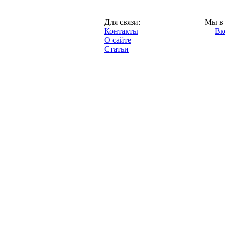
Казань,
Для связи:
Мы в 
"Про-Рубин.ру",
Контакты
Вк
2013 год.
О сайте
Статьи