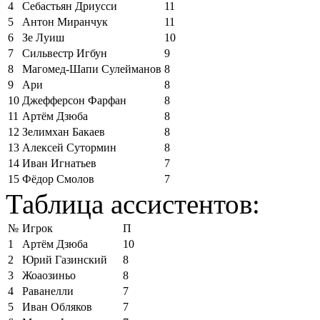
4
Себастьян Дриусси
11
5
Антон Миранчук
11
6
Зе Луиш
10
7
Сильвестр Игбун
9
8
Магомед-Шапи Сулейманов
8
9
Ари
8
10
Джефферсон Фарфан
8
11
Артём Дзюба
8
12
Зелимхан Бакаев
8
13
Алексей Сутормин
8
14
Иван Игнатьев
7
15
Фёдор Смолов
7
Таблица ассистентов:
№
Игрок
П
1
Артём Дзюба
10
2
Юрий Газинский
8
3
Жоаозиньо
8
4
Раванелли
7
5
Иван Обляков
7