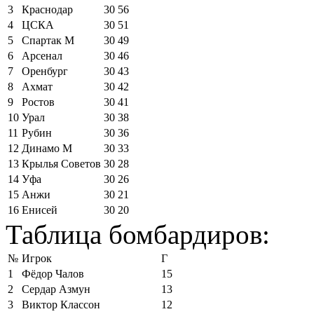
3
Краснодар
30
56
4
ЦСКА
30
51
5
Спартак М
30
49
6
Арсенал
30
46
7
Оренбург
30
43
8
Ахмат
30
42
9
Ростов
30
41
10
Урал
30
38
11
Рубин
30
36
12
Динамо М
30
33
13
Крылья Советов
30
28
14
Уфа
30
26
15
Анжи
30
21
16
Енисей
30
20
Таблица бомбардиров:
№
Игрок
Г
1
Фёдор Чалов
15
2
Сердар Азмун
13
3
Виктор Классон
12