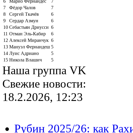
6
Марио Фернандес
7
7
Фёдор Чалов
7
8
Сергей Ткачёв
6
9
Сердар Азмун
6
10
Себастьян Дриусси
6
11
Отман Эль-Кабир
6
12
Алексей Миранчук
6
13
Мануэл Фернандеш
5
14
Луис Адриано
5
15
Никола Влашич
5
Наша группа VK
Свежие новости:
18.2.2026, 12:23
Рубин 2025/26: как Ра