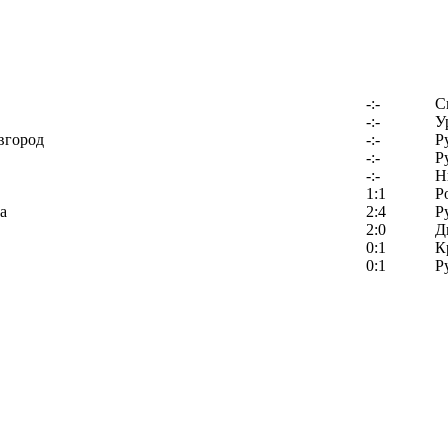
-:-
С
-:-
У
вгород
-:-
Р
-:-
Р
-:-
Н
1:1
Р
а
2:4
Р
2:0
Д
0:1
К
0:1
Р