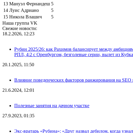
13
Мануэл Фернандеш
5
14
Луис Адриано
5
15
Никола Влашич
5
Наша группа VK
Свежие новости:
18.2.2026, 12:23
Рубин 2025/26: как Рахимов балансирует между амбициями 
РПЛ, 4:2 с Оренбургом, безголевые серии, вылет из Кубк
20.1.2025, 11:50
Влияние поведенческих факторов ранжирования на SEO п
21.6.2024, 12:01
Полезные занятия на дачном участке
27.9.2023, 01:35
Экс-вратарь «Рубина»: «Друг назвал дебилом, когда узна