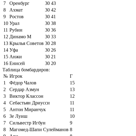
7
Оренбург
30
43
8
Ахмат
30
42
9
Ростов
30
41
10
Урал
30
38
11
Рубин
30
36
12
Динамо М
30
33
13
Крылья Советов
30
28
14
Уфа
30
26
15
Анжи
30
21
16
Енисей
30
20
Таблица бомбардиров:
№
Игрок
Г
1
Фёдор Чалов
15
2
Сердар Азмун
13
3
Виктор Классон
12
4
Себастьян Дриусси
11
5
Антон Миранчук
11
6
Зе Луиш
10
7
Сильвестр Игбун
9
8
Магомед-Шапи Сулейманов
8