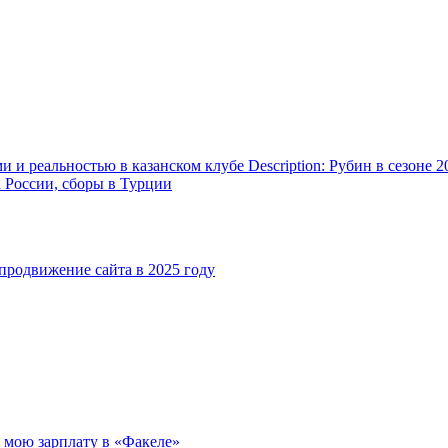
и реальностью в казанском клубе Description: Рубин в сезоне 2
а России, сборы в Турции
родвижение сайта в 2025 году
л мою зарплату в «Факеле»