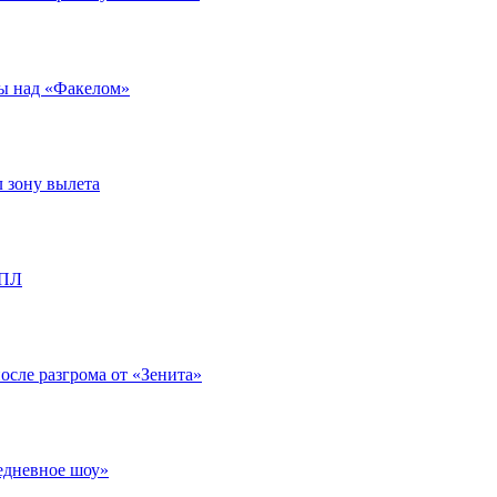
ды над «Факелом»
л зону вылета
РПЛ
после разгрома от «Зенита»
едневное шоу»