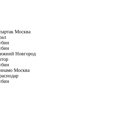
партак Москва
рал
убин
убин
ижний Новгород
отор
убин
инамо Москва
раснодар
убин