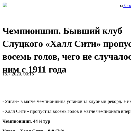
Сос
Чемпионшип. Бывший клуб
Слуцкого «Халл Сити» пропу
восемь голов, чего не случалос
ним с 1911 года
15.7.2020, 00:15
«Уиган» в матче Чемпионшипа установил клубный рекорд. Никог
«Халл Сити» пропустил восемь голов в матче чемпионата вперв
Чемпионшип. 44-й тур