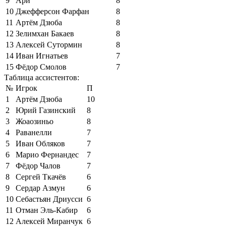
9
Ари
8
10
Джефферсон Фарфан
8
11
Артём Дзюба
8
12
Зелимхан Бакаев
8
13
Алексей Сутормин
8
14
Иван Игнатьев
7
15
Фёдор Смолов
7
Таблица ассистентов:
№
Игрок
П
1
Артём Дзюба
10
2
Юрий Газинский
8
3
Жоаозиньо
8
4
Раванелли
7
5
Иван Обляков
7
6
Марио Фернандес
7
7
Фёдор Чалов
7
8
Сергей Ткачёв
6
9
Сердар Азмун
6
10
Себастьян Дриусси
6
11
Отман Эль-Кабир
6
12
Алексей Миранчук
6