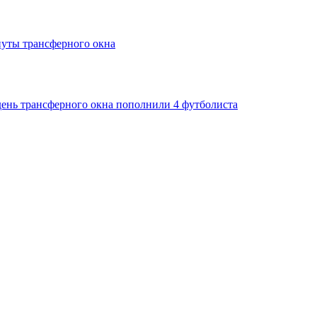
нуты трансферного окна
день трансферного окна пополнили 4 футболиста