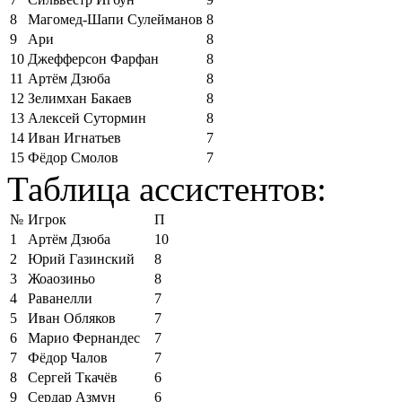
8
Магомед-Шапи Сулейманов
8
9
Ари
8
10
Джефферсон Фарфан
8
11
Артём Дзюба
8
12
Зелимхан Бакаев
8
13
Алексей Сутормин
8
14
Иван Игнатьев
7
15
Фёдор Смолов
7
Таблица ассистентов:
№
Игрок
П
1
Артём Дзюба
10
2
Юрий Газинский
8
3
Жоаозиньо
8
4
Раванелли
7
5
Иван Обляков
7
6
Марио Фернандес
7
7
Фёдор Чалов
7
8
Сергей Ткачёв
6
9
Сердар Азмун
6