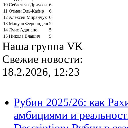
10
Себастьян Дриусси
6
11
Отман Эль-Кабир
6
12
Алексей Миранчук
6
13
Мануэл Фернандеш
5
14
Луис Адриано
5
15
Никола Влашич
5
Наша группа VK
Свежие новости:
18.2.2026, 12:23
Рубин 2025/26: как Ра
амбициями и реальност
Description: Рубин в се