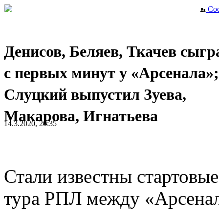
Сос
Денисов, Беляев, Ткачев сыг
с первых минут у «Арсенала»;
Слуцкий выпустил Зуева,
Макарова, Игнатьева
14.3.2020, 20:35
Стали известны стартовые
тура РПЛ между «Арсена