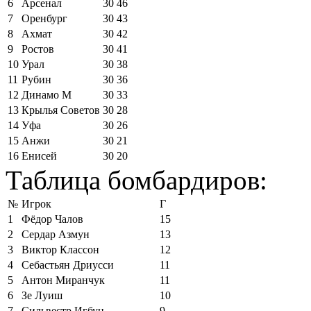
6
Арсенал
30
46
7
Оренбург
30
43
8
Ахмат
30
42
9
Ростов
30
41
10
Урал
30
38
11
Рубин
30
36
12
Динамо М
30
33
13
Крылья Советов
30
28
14
Уфа
30
26
15
Анжи
30
21
16
Енисей
30
20
Таблица бомбардиров:
№
Игрок
Г
1
Фёдор Чалов
15
2
Сердар Азмун
13
3
Виктор Классон
12
4
Себастьян Дриусси
11
5
Антон Миранчук
11
6
Зе Луиш
10
7
Сильвестр Игбун
9