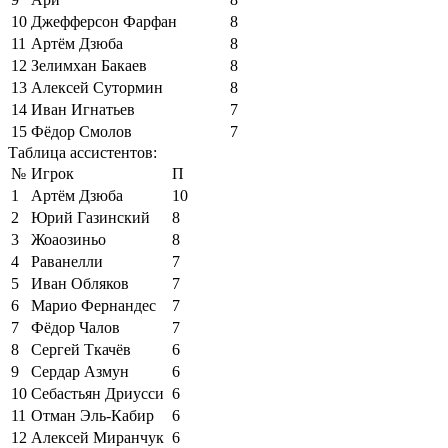
10
Джефферсон Фарфан
8
11
Артём Дзюба
8
12
Зелимхан Бакаев
8
13
Алексей Сутормин
8
14
Иван Игнатьев
7
15
Фёдор Смолов
7
Таблица ассистентов:
№
Игрок
П
1
Артём Дзюба
10
2
Юрий Газинский
8
3
Жоаозиньо
8
4
Раванелли
7
5
Иван Обляков
7
6
Марио Фернандес
7
7
Фёдор Чалов
7
8
Сергей Ткачёв
6
9
Сердар Азмун
6
10
Себастьян Дриусси
6
11
Отман Эль-Кабир
6
12
Алексей Миранчук
6