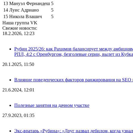
13
Мануэл Фернандеш
5
14
Луис Адриано
5
15
Никола Влашич
5
Наша группа VK
Свежие новости:
18.2.2026, 12:23
Рубин 2025/26: как Рахимов балансирует между амбициями 
РПЛ, 4:2 с Оренбургом, безголевые серии, вылет из Кубк
20.1.2025, 11:50
Влияние поведенческих факторов ранжирования на SEO п
21.6.2024, 12:01
Полезные занятия на дачном участке
27.9.2023, 01:35
Экс-вратарь «Рубина»: «Друг назвал дебилом, когда узна