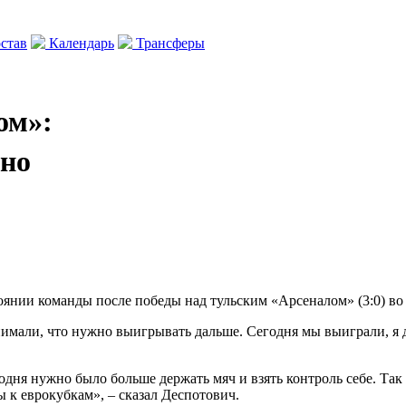
став
Календарь
Трансферы
ом»:
зно
тоянии команды после победы над тульским «Арсеналом» (3:0) во
мали, что нужно выигрывать дальше. Сегодня мы выиграли, я д
дня нужно было больше держать мяч и взять контроль себе. Так 
ы к еврокубкам», – сказал Деспотович.