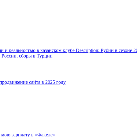
и реальностью в казанском клубе Description: Рубин в сезоне 2
а России, сборы в Турции
родвижение сайта в 2025 году
л мою зарплату в «Факеле»