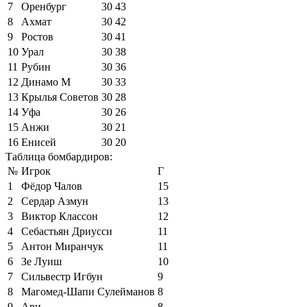
7
Оренбург
30
43
8
Ахмат
30
42
9
Ростов
30
41
10
Урал
30
38
11
Рубин
30
36
12
Динамо М
30
33
13
Крылья Советов
30
28
14
Уфа
30
26
15
Анжи
30
21
16
Енисей
30
20
Таблица бомбардиров:
№
Игрок
Г
1
Фёдор Чалов
15
2
Сердар Азмун
13
3
Виктор Классон
12
4
Себастьян Дриусси
11
5
Антон Миранчук
11
6
Зе Луиш
10
7
Сильвестр Игбун
9
8
Магомед-Шапи Сулейманов
8
9
Ари
8