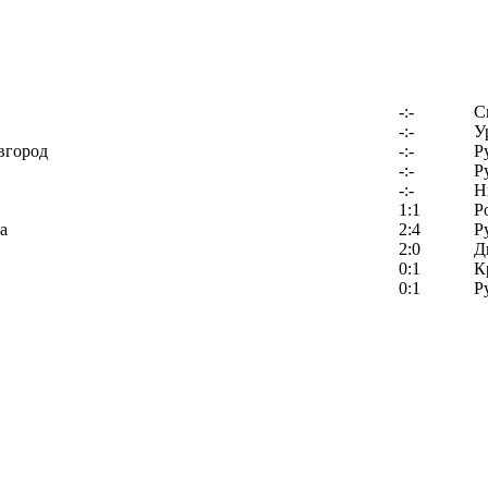
-:-
С
-:-
У
вгород
-:-
Р
-:-
Р
-:-
Н
1:1
Р
а
2:4
Р
2:0
Д
0:1
К
0:1
Р