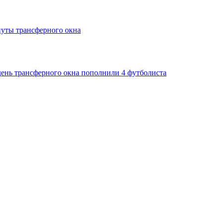
нуты трансферного окна
день трансферного окна пополнили 4 футболиста