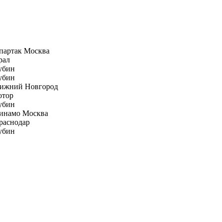
партак Москва
рал
убин
убин
ижний Новгород
отор
убин
инамо Москва
раснодар
убин