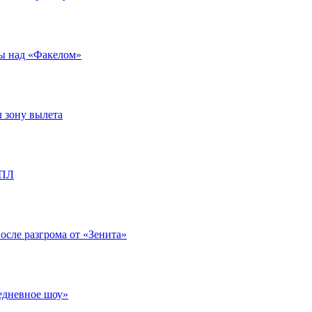
ды над «Факелом»
л зону вылета
РПЛ
после разгрома от «Зенита»
едневное шоу»