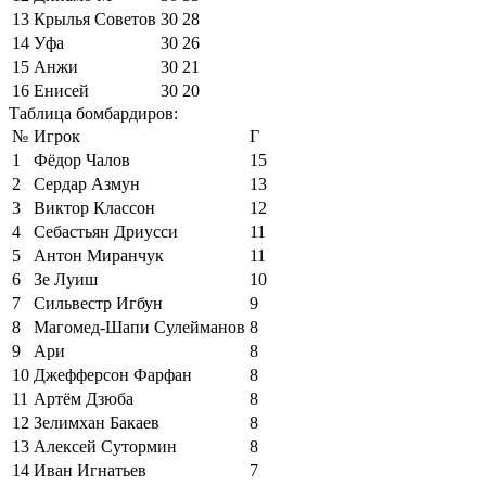
13
Крылья Советов
30
28
14
Уфа
30
26
15
Анжи
30
21
16
Енисей
30
20
Таблица бомбардиров:
№
Игрок
Г
1
Фёдор Чалов
15
2
Сердар Азмун
13
3
Виктор Классон
12
4
Себастьян Дриусси
11
5
Антон Миранчук
11
6
Зе Луиш
10
7
Сильвестр Игбун
9
8
Магомед-Шапи Сулейманов
8
9
Ари
8
10
Джефферсон Фарфан
8
11
Артём Дзюба
8
12
Зелимхан Бакаев
8
13
Алексей Сутормин
8
14
Иван Игнатьев
7