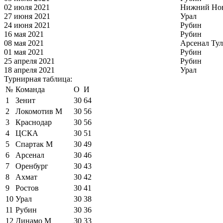
02 июля 2021
Нижний Но
27 июня 2021
Урал
24 июня 2021
Рубин
16 мая 2021
Рубин
08 мая 2021
Арсенал Тул
01 мая 2021
Рубин
25 апреля 2021
Рубин
18 апреля 2021
Урал
Турнирная таблица:
№
Команда
О
И
1
Зенит
30
64
2
Локомотив М
30
56
3
Краснодар
30
56
4
ЦСКА
30
51
5
Спартак М
30
49
6
Арсенал
30
46
7
Оренбург
30
43
8
Ахмат
30
42
9
Ростов
30
41
10
Урал
30
38
11
Рубин
30
36
12
Динамо М
30
33