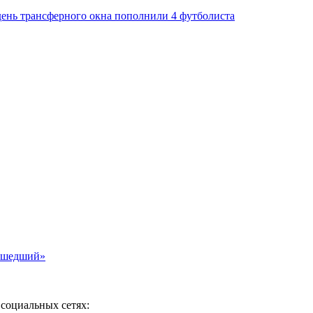
день трансферного окна пополнили 4 футболиста
асшедший»
социальных сетях: