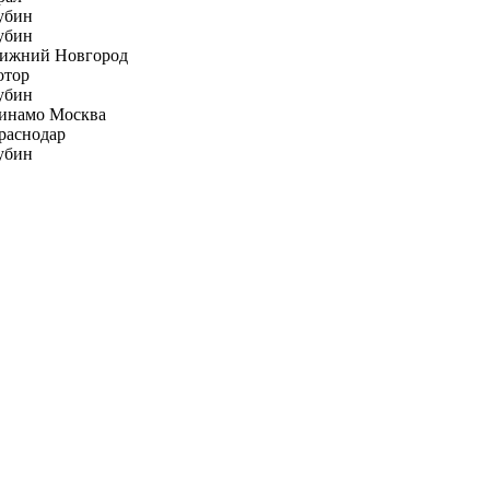
убин
убин
ижний Новгород
отор
убин
инамо Москва
раснодар
убин