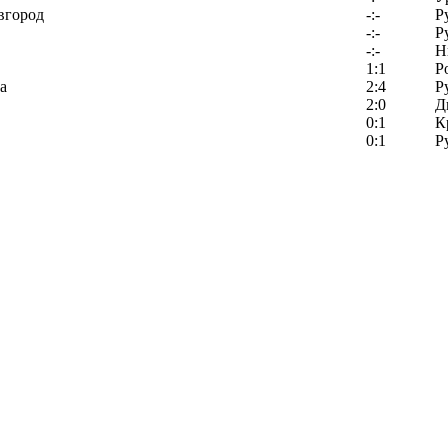
вгород
-:-
Р
-:-
Р
-:-
Н
1:1
Р
а
2:4
Р
2:0
Д
0:1
К
0:1
Р