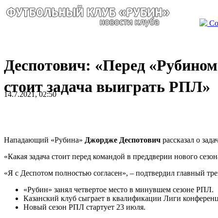
Со
Деспотович: «Перед «Рубином
стоит задача выиграть РПЛ»
14.7.2021, 02:50
Нападающий «Рубина»
Джордже Деспотович
рассказал о зада
«Какая задача стоит перед командой в преддверии нового сезо
«Я с Деспотом полностью согласен», – подтвердил главный тр
«Рубин» занял четвертое место в минувшем сезоне РПЛ.
Казанский клуб сыграет в квалификации Лиги конферен
Новый сезон РПЛ стартует 23 июля.