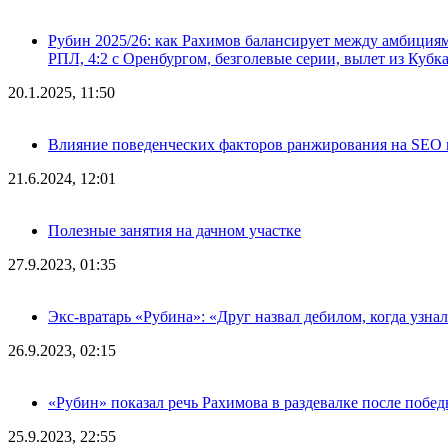
Рубин 2025/26: как Рахимов балансирует между амбициями 
РПЛ, 4:2 с Оренбургом, безголевые серии, вылет из Кубк
20.1.2025, 11:50
Влияние поведенческих факторов ранжирования на SEO п
21.6.2024, 12:01
Полезные занятия на дачном участке
27.9.2023, 01:35
Экс-вратарь «Рубина»: «Друг назвал дебилом, когда узна
26.9.2023, 02:15
«Рубин» показал речь Рахимова в раздевалке после побе
25.9.2023, 22:55