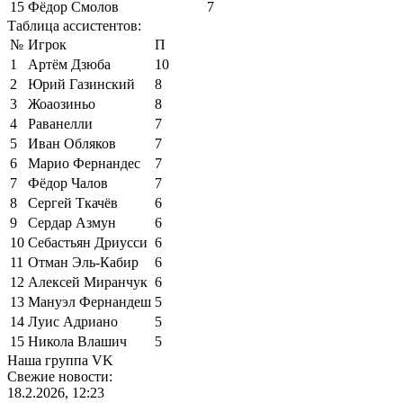
15
Фёдор Смолов
7
Таблица ассистентов:
№
Игрок
П
1
Артём Дзюба
10
2
Юрий Газинский
8
3
Жоаозиньо
8
4
Раванелли
7
5
Иван Обляков
7
6
Марио Фернандес
7
7
Фёдор Чалов
7
8
Сергей Ткачёв
6
9
Сердар Азмун
6
10
Себастьян Дриусси
6
11
Отман Эль-Кабир
6
12
Алексей Миранчук
6
13
Мануэл Фернандеш
5
14
Луис Адриано
5
15
Никола Влашич
5
Наша группа VK
Свежие новости:
18.2.2026, 12:23