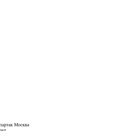
партак Москва
рал