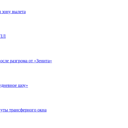
л зону вылета
РПЛ
после разгрома от «Зенита»
едневное шоу»
нуты трансферного окна