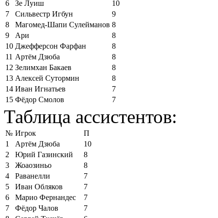
6
Зе Луиш
10
7
Сильвестр Игбун
9
8
Магомед-Шапи Сулейманов
8
9
Ари
8
10
Джефферсон Фарфан
8
11
Артём Дзюба
8
12
Зелимхан Бакаев
8
13
Алексей Сутормин
8
14
Иван Игнатьев
7
15
Фёдор Смолов
7
Таблица ассистентов:
№
Игрок
П
1
Артём Дзюба
10
2
Юрий Газинский
8
3
Жоаозиньо
8
4
Раванелли
7
5
Иван Обляков
7
6
Марио Фернандес
7
7
Фёдор Чалов
7