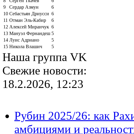
8
Сергей Ткачёв
6
9
Сердар Азмун
6
10
Себастьян Дриусси
6
11
Отман Эль-Кабир
6
12
Алексей Миранчук
6
13
Мануэл Фернандеш
5
14
Луис Адриано
5
15
Никола Влашич
5
Наша группа VK
Свежие новости:
18.2.2026, 12:23
Рубин 2025/26: как Ра
амбициями и реальност