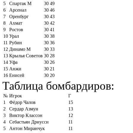
5
Спартак М
30
49
6
Арсенал
30
46
7
Оренбург
30
43
8
Ахмат
30
42
9
Ростов
30
41
10
Урал
30
38
11
Рубин
30
36
12
Динамо М
30
33
13
Крылья Советов
30
28
14
Уфа
30
26
15
Анжи
30
21
16
Енисей
30
20
Таблица бомбардиров:
№
Игрок
Г
1
Фёдор Чалов
15
2
Сердар Азмун
13
3
Виктор Классон
12
4
Себастьян Дриусси
11
5
Антон Миранчук
11