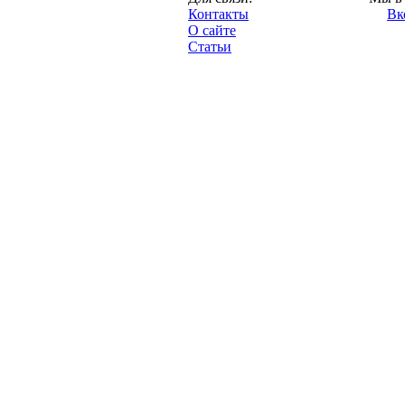
"Про-Рубин.ру",
Контакты
Вк
2013 год.
О сайте
Статьи