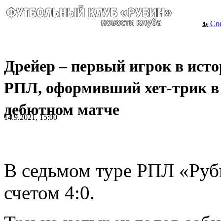
Сос
Дрейер – первый игрок в ист
РПЛ, оформивший хет-трик в
дебютном матче
14.9.2021, 15:00
В седьмом туре РПЛ «Руб
счетом 4:0.