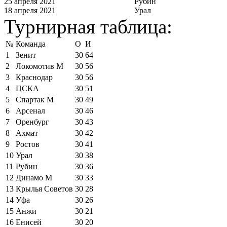
25 апреля 2021
Рубин
18 апреля 2021
Урал
Турнирная таблица:
№
Команда
О
И
1
Зенит
30
64
2
Локомотив М
30
56
3
Краснодар
30
56
4
ЦСКА
30
51
5
Спартак М
30
49
6
Арсенал
30
46
7
Оренбург
30
43
8
Ахмат
30
42
9
Ростов
30
41
10
Урал
30
38
11
Рубин
30
36
12
Динамо М
30
33
13
Крылья Советов
30
28
14
Уфа
30
26
15
Анжи
30
21
16
Енисей
30
20