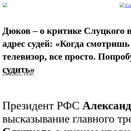
Со
Дюков – о критике Слуцкого 
адрес судей: «Когда смотришь
телевизор, все просто. Попроб
судить»
29.4.2021, 19:45
Президент РФС
Алексан
высказывание главного т