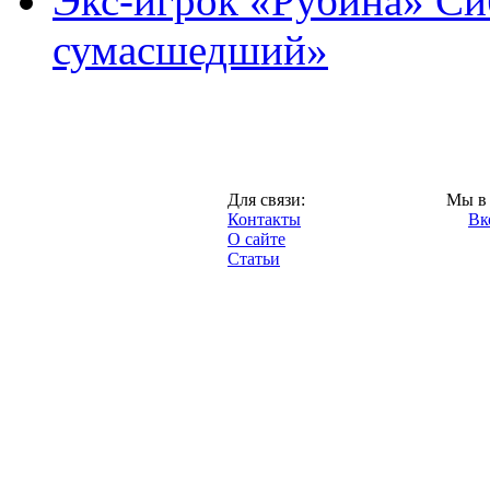
Экс-игрок «Рубина» Сиб
сумасшедший»
Казань,
Для связи:
Мы в 
"Про-Рубин.ру",
Контакты
Вк
2013 год.
О сайте
Статьи