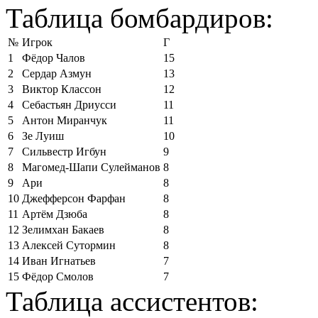
Таблица бомбардиров:
№
Игрок
Г
1
Фёдор Чалов
15
2
Сердар Азмун
13
3
Виктор Классон
12
4
Себастьян Дриусси
11
5
Антон Миранчук
11
6
Зе Луиш
10
7
Сильвестр Игбун
9
8
Магомед-Шапи Сулейманов
8
9
Ари
8
10
Джефферсон Фарфан
8
11
Артём Дзюба
8
12
Зелимхан Бакаев
8
13
Алексей Сутормин
8
14
Иван Игнатьев
7
15
Фёдор Смолов
7
Таблица ассистентов: