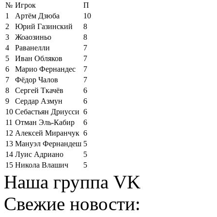
№
Игрок
П
1
Артём Дзюба
10
2
Юрий Газинский
8
3
Жоаозиньо
8
4
Раванелли
7
5
Иван Обляков
7
6
Марио Фернандес
7
7
Фёдор Чалов
7
8
Сергей Ткачёв
6
9
Сердар Азмун
6
10
Себастьян Дриусси
6
11
Отман Эль-Кабир
6
12
Алексей Миранчук
6
13
Мануэл Фернандеш
5
14
Луис Адриано
5
15
Никола Влашич
5
Наша группа VK
Свежие новости: