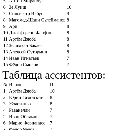
5
Антон Миранчук
11
6
Зе Луиш
10
7
Сильвестр Игбун
9
8
Магомед-Шапи Сулейманов
8
9
Ари
8
10
Джефферсон Фарфан
8
11
Артём Дзюба
8
12
Зелимхан Бакаев
8
13
Алексей Сутормин
8
14
Иван Игнатьев
7
15
Фёдор Смолов
7
Таблица ассистентов:
№
Игрок
П
1
Артём Дзюба
10
2
Юрий Газинский
8
3
Жоаозиньо
8
4
Раванелли
7
5
Иван Обляков
7
6
Марио Фернандес
7
7
Фёдор Чалов
7