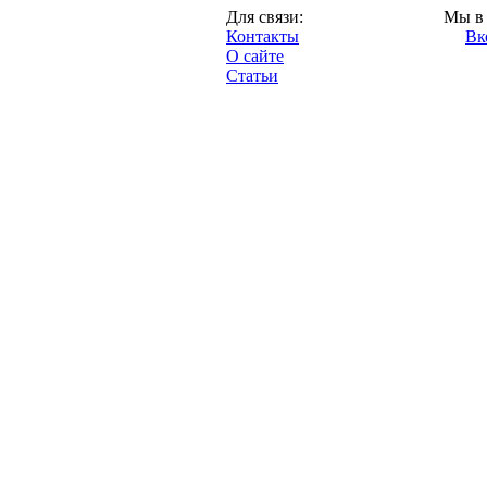
Казань,
Для связи:
Мы в 
"Про-Рубин.ру",
Контакты
Вк
2013 год.
О сайте
Статьи