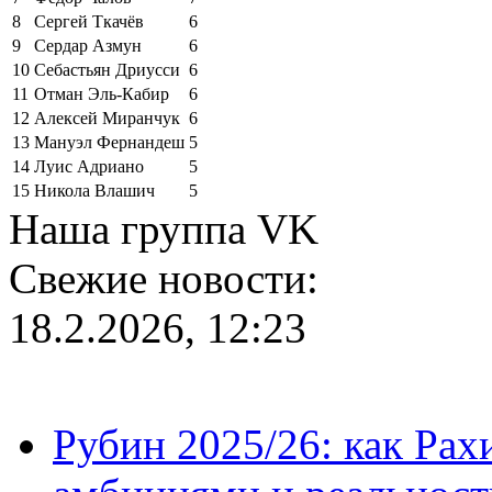
8
Сергей Ткачёв
6
9
Сердар Азмун
6
10
Себастьян Дриусси
6
11
Отман Эль-Кабир
6
12
Алексей Миранчук
6
13
Мануэл Фернандеш
5
14
Луис Адриано
5
15
Никола Влашич
5
Наша группа VK
Свежие новости:
18.2.2026, 12:23
Рубин 2025/26: как Ра