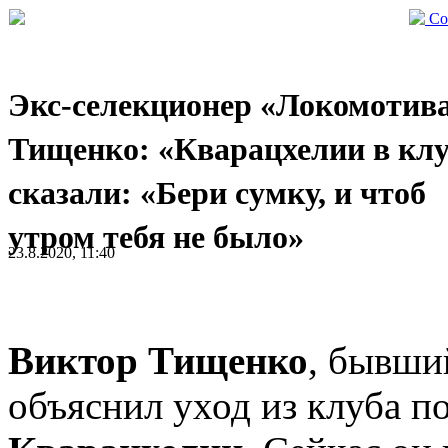
Со
Экс-селекционер «Локомотив
Тищенко: «Кварацхелии в клу
сказали: «Бери сумку, и чтоб
утром тебя не было»
23.8.2020, 11:40
Виктор Тищенко
, бывши
объяснил уход из клуба 