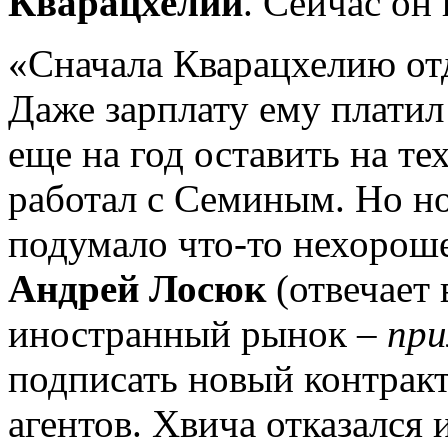
Кварацхелии
. Сейчас он
«Сначала Кварацхелию от
Даже зарплату ему платил 
ещe на год оставить на т
работал с Сeминым. Но но
подумало что-то нехороше
Андрей Лосюк
(отвечает 
иностранный рынок –
при
подписать новый контракт
агентов. Хвича отказался 