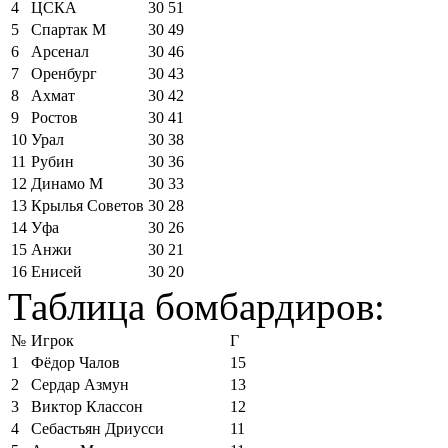
4
ЦСКА
30
51
5
Спартак М
30
49
6
Арсенал
30
46
7
Оренбург
30
43
8
Ахмат
30
42
9
Ростов
30
41
10
Урал
30
38
11
Рубин
30
36
12
Динамо М
30
33
13
Крылья Советов
30
28
14
Уфа
30
26
15
Анжи
30
21
16
Енисей
30
20
Таблица бомбардиров:
№
Игрок
Г
1
Фёдор Чалов
15
2
Сердар Азмун
13
3
Виктор Классон
12
4
Себастьян Дриусси
11