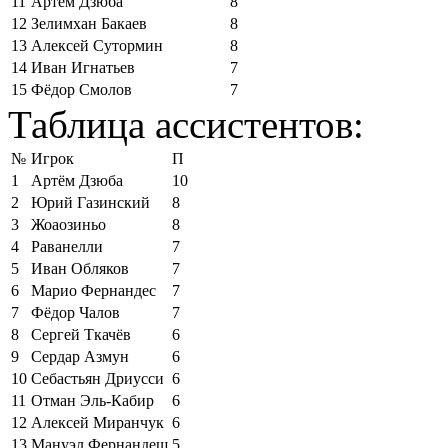
11
Артём Дзюба
8
12
Зелимхан Бакаев
8
13
Алексей Сутормин
8
14
Иван Игнатьев
7
15
Фёдор Смолов
7
Таблица ассистентов:
№
Игрок
П
1
Артём Дзюба
10
2
Юрий Газинский
8
3
Жоаозиньо
8
4
Раванелли
7
5
Иван Обляков
7
6
Марио Фернандес
7
7
Фёдор Чалов
7
8
Сергей Ткачёв
6
9
Сердар Азмун
6
10
Себастьян Дриусси
6
11
Отман Эль-Кабир
6
12
Алексей Миранчук
6
13
Мануэл Фернандеш
5