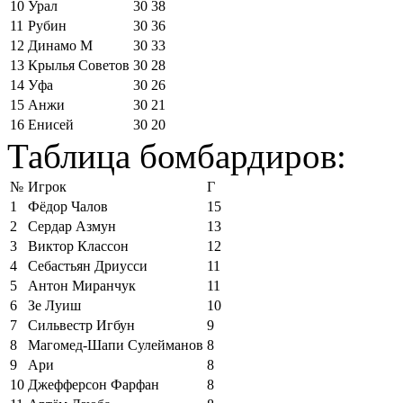
10
Урал
30
38
11
Рубин
30
36
12
Динамо М
30
33
13
Крылья Советов
30
28
14
Уфа
30
26
15
Анжи
30
21
16
Енисей
30
20
Таблица бомбардиров:
№
Игрок
Г
1
Фёдор Чалов
15
2
Сердар Азмун
13
3
Виктор Классон
12
4
Себастьян Дриусси
11
5
Антон Миранчук
11
6
Зе Луиш
10
7
Сильвестр Игбун
9
8
Магомед-Шапи Сулейманов
8
9
Ари
8
10
Джефферсон Фарфан
8