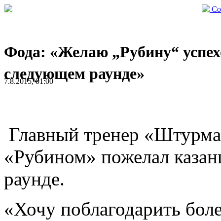
Со
Фода: «Желаю „Рубину“ успех
следующем раунде»
7.8.2015, 01:00
Главный тренер «Штурма»
«Рубином» пожелал казан
раунде.
«Хочу поблагодарить бол