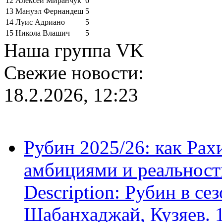
12
Алексей Миранчук
6
13
Мануэл Фернандеш
5
14
Луис Адриано
5
15
Никола Влашич
5
Наша группа VK
Свежие новости:
18.2.2026, 12:23
Рубин 2025/26: как Ра
амбициями и реальност
Description: Рубин в се
Шабанхаджай, Кузяев. 1