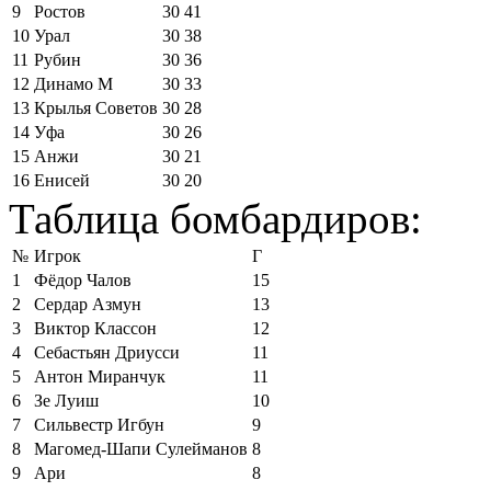
9
Ростов
30
41
10
Урал
30
38
11
Рубин
30
36
12
Динамо М
30
33
13
Крылья Советов
30
28
14
Уфа
30
26
15
Анжи
30
21
16
Енисей
30
20
Таблица бомбардиров:
№
Игрок
Г
1
Фёдор Чалов
15
2
Сердар Азмун
13
3
Виктор Классон
12
4
Себастьян Дриусси
11
5
Антон Миранчук
11
6
Зе Луиш
10
7
Сильвестр Игбун
9
8
Магомед-Шапи Сулейманов
8
9
Ари
8