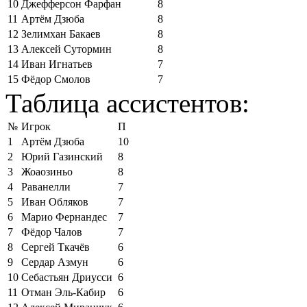
10
Джефферсон Фарфан
8
11
Артём Дзюба
8
12
Зелимхан Бакаев
8
13
Алексей Сутормин
8
14
Иван Игнатьев
7
15
Фёдор Смолов
7
Таблица ассистентов:
№
Игрок
П
1
Артём Дзюба
10
2
Юрий Газинский
8
3
Жоаозиньо
8
4
Раванелли
7
5
Иван Обляков
7
6
Марио Фернандес
7
7
Фёдор Чалов
7
8
Сергей Ткачёв
6
9
Сердар Азмун
6
10
Себастьян Дриусси
6
11
Отман Эль-Кабир
6