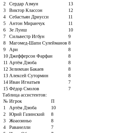
2
Сердар Азмун
13
3
Виктор Классон
12
4
Себастьян Дриусси
11
5
Антон Миранчук
11
6
Зе Луиш
10
7
Сильвестр Игбун
9
8
Магомед-Шапи Сулейманов
8
9
Ари
8
10
Джефферсон Фарфан
8
11
Артём Дзюба
8
12
Зелимхан Бакаев
8
13
Алексей Сутормин
8
14
Иван Игнатьев
7
15
Фёдор Смолов
7
Таблица ассистентов:
№
Игрок
П
1
Артём Дзюба
10
2
Юрий Газинский
8
3
Жоаозиньо
8
4
Раванелли
7