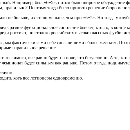
ачный
. Например, был «6+5», потом было широкое обсуждение ф
лом, правильно? Поэтому тогда было принято решение бюро испо
тало не больше, их стало меньше, чем при «6+5». Но тогда у клуб
ведь разное функциональное состояние бывает, кто-то, в конце к
реди россиян, но столько российских высококлассных футболистов
5», мы фактически сами себе сделали лимит более жестким
. Поэт
примет правильное решение.
 от лимита, все равно будет на поле, это безусловно. А те, кто 
т чемпионат будет сильным как раньше. Потом оттуда поднимутс
ссиян».
ыходить хоть все легионеры одновременно.