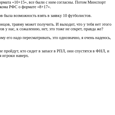
ормата «10+15», все были с ним согласны. Потом Минспорт
лкома РФС о формате «8+17».
ов была возможность взять в заявку 10 футболистов.
онцов, травму может получить. И выходит, что у тебя нет этого
 у нас, к сожалению, нет, это тоже не секрет, правда же?
ому его надо пересматривать, это однозначно, я очень надеюсь,
не пройдут, кто сидит в запасе в РПЛ, они спустятся в ФНЛ, и
я игроки наверх.