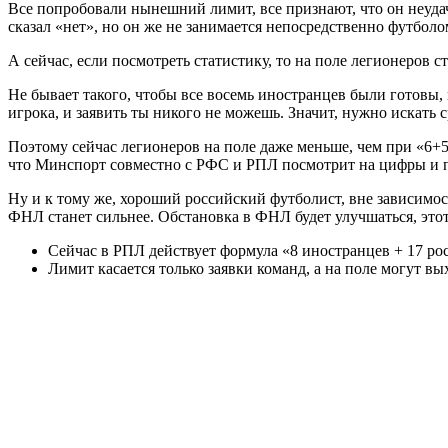
Все попробовали нынешний лимит, все признают, что он неуд
сказал «нет», но он же не занимается непосредственно футбо
А сейчас, если посмотреть статистику, то на поле легионеров с
Не бывает такого, чтобы все восемь иностранцев были готовы, 
игрока, и заявить ты никого не можешь. Значит, нужно искать с
Поэтому
сейчас легионеров на поле даже меньше, чем при «6+
что Минспорт совместно с РФС и РПЛ посмотрит на цифры и 
Ну и к тому же, хороший российский футболист, вне зависимости
ФНЛ станет сильнее. Обстановка в ФНЛ будет улучшаться, это
Сейчас в РПЛ действует формула «8 иностранцев + 17 ро
Лимит касается только заявки команд, а на поле могут в