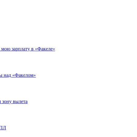
л мою зарплату в «Факеле»
ды над «Факелом»
л зону вылета
РПЛ