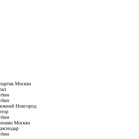
партак Москва
рал
убин
убин
ижний Новгород
отор
убин
инамо Москва
раснодар
убин