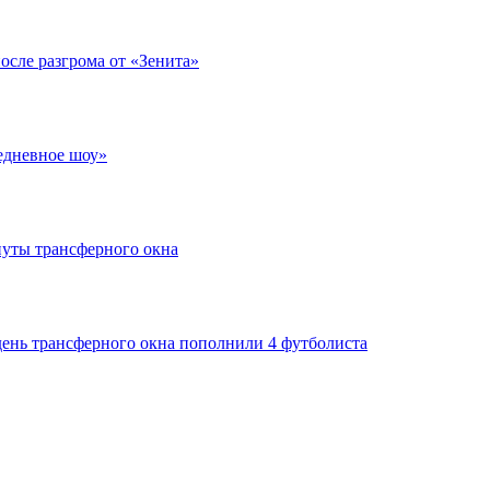
после разгрома от «Зенита»
едневное шоу»
нуты трансферного окна
день трансферного окна пополнили 4 футболиста