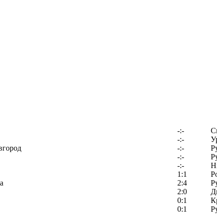
-:-
С
-:-
У
вгород
-:-
Р
-:-
Р
-:-
Н
1:1
Р
а
2:4
Р
2:0
Д
0:1
К
0:1
Р