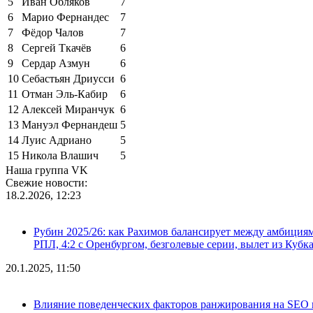
5
Иван Обляков
7
6
Марио Фернандес
7
7
Фёдор Чалов
7
8
Сергей Ткачёв
6
9
Сердар Азмун
6
10
Себастьян Дриусси
6
11
Отман Эль-Кабир
6
12
Алексей Миранчук
6
13
Мануэл Фернандеш
5
14
Луис Адриано
5
15
Никола Влашич
5
Наша группа VK
Свежие новости:
18.2.2026, 12:23
Рубин 2025/26: как Рахимов балансирует между амбициями 
РПЛ, 4:2 с Оренбургом, безголевые серии, вылет из Кубк
20.1.2025, 11:50
Влияние поведенческих факторов ранжирования на SEO п