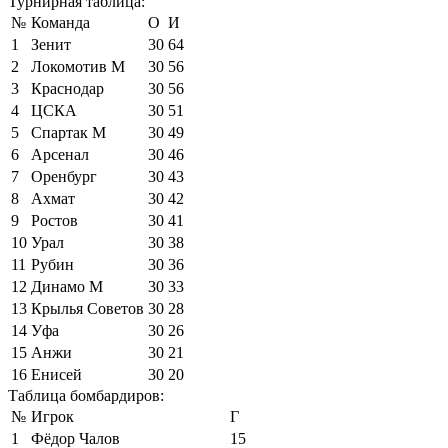
Турнирная таблица:
№
Команда
О
И
1
Зенит
30
64
2
Локомотив М
30
56
3
Краснодар
30
56
4
ЦСКА
30
51
5
Спартак М
30
49
6
Арсенал
30
46
7
Оренбург
30
43
8
Ахмат
30
42
9
Ростов
30
41
10
Урал
30
38
11
Рубин
30
36
12
Динамо М
30
33
13
Крылья Советов
30
28
14
Уфа
30
26
15
Анжи
30
21
16
Енисей
30
20
Таблица бомбардиров:
№
Игрок
Г
1
Фёдор Чалов
15