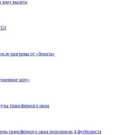
л зону вылета
РПЛ
после разгрома от «Зенита»
едневное шоу»
нуты трансферного окна
день трансферного окна пополнили 4 футболиста