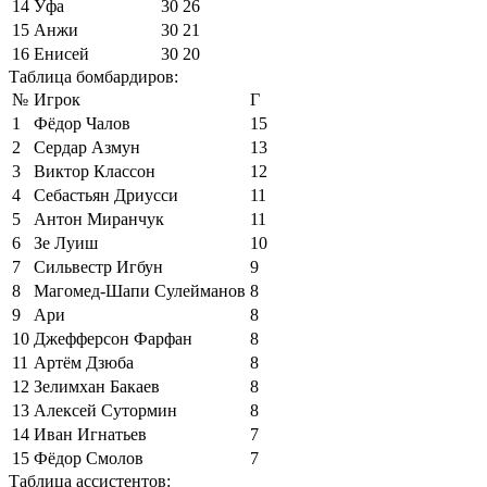
14
Уфа
30
26
15
Анжи
30
21
16
Енисей
30
20
Таблица бомбардиров:
№
Игрок
Г
1
Фёдор Чалов
15
2
Сердар Азмун
13
3
Виктор Классон
12
4
Себастьян Дриусси
11
5
Антон Миранчук
11
6
Зе Луиш
10
7
Сильвестр Игбун
9
8
Магомед-Шапи Сулейманов
8
9
Ари
8
10
Джефферсон Фарфан
8
11
Артём Дзюба
8
12
Зелимхан Бакаев
8
13
Алексей Сутормин
8
14
Иван Игнатьев
7
15
Фёдор Смолов
7
Таблица ассистентов: