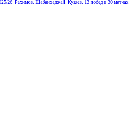
025/26: Рахимов, Шабанхаджай, Кузяев. 13 побед в 30 матчах