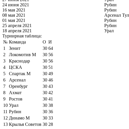
24 июня 2021
Рубин
16 мая 2021
Рубин
08 мая 2021
Арсенал Тул
01 мая 2021
Рубин
25 апреля 2021
Рубин
18 апреля 2021
Урал
Турнирная таблица:
№
Команда
О
И
1
Зенит
30
64
2
Локомотив М
30
56
3
Краснодар
30
56
4
ЦСКА
30
51
5
Спартак М
30
49
6
Арсенал
30
46
7
Оренбург
30
43
8
Ахмат
30
42
9
Ростов
30
41
10
Урал
30
38
11
Рубин
30
36
12
Динамо М
30
33
13
Крылья Советов
30
28