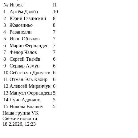
№
Игрок
П
1
Артём Дзюба
10
2
Юрий Газинский
8
3
Жоаозиньо
8
4
Раванелли
7
5
Иван Обляков
7
6
Марио Фернандес
7
7
Фёдор Чалов
7
8
Сергей Ткачёв
6
9
Сердар Азмун
6
10
Себастьян Дриусси
6
11
Отман Эль-Кабир
6
12
Алексей Миранчук
6
13
Мануэл Фернандеш
5
14
Луис Адриано
5
15
Никола Влашич
5
Наша группа VK
Свежие новости:
18.2.2026, 12:23