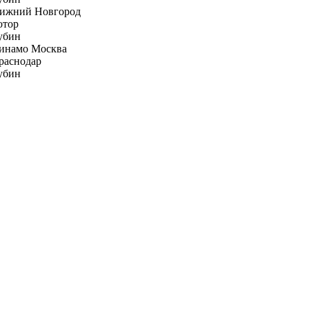
ижний Новгород
отор
убин
инамо Москва
раснодар
убин