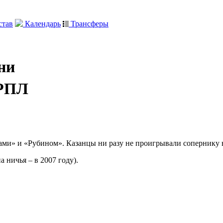
тав
Календарь
Трансферы
ни
 РПЛ
ами» и «Рубином». Казанцы ни разу не проигрывали сопернику 
 ничья – в 2007 году).