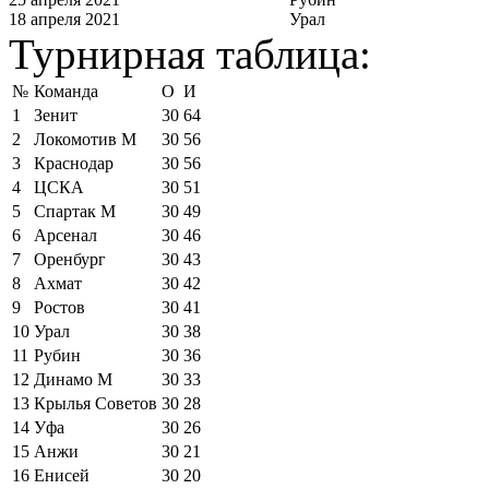
18 апреля 2021
Урал
Турнирная таблица:
№
Команда
О
И
1
Зенит
30
64
2
Локомотив М
30
56
3
Краснодар
30
56
4
ЦСКА
30
51
5
Спартак М
30
49
6
Арсенал
30
46
7
Оренбург
30
43
8
Ахмат
30
42
9
Ростов
30
41
10
Урал
30
38
11
Рубин
30
36
12
Динамо М
30
33
13
Крылья Советов
30
28
14
Уфа
30
26
15
Анжи
30
21
16
Енисей
30
20