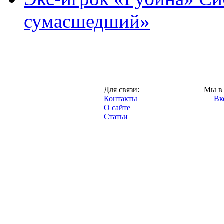
сумасшедший»
Казань,
Для связи:
Мы в 
"Про-Рубин.ру",
Контакты
Вк
2013 год.
О сайте
Статьи