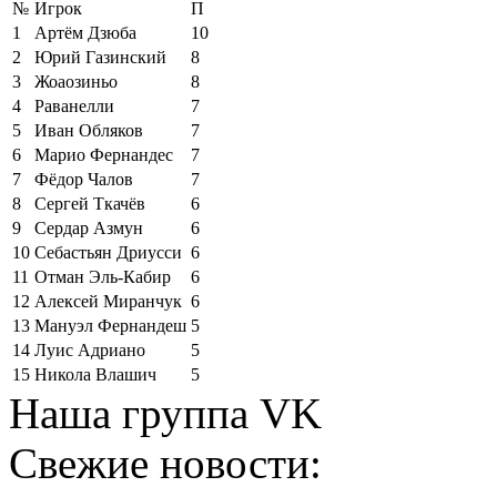
№
Игрок
П
1
Артём Дзюба
10
2
Юрий Газинский
8
3
Жоаозиньо
8
4
Раванелли
7
5
Иван Обляков
7
6
Марио Фернандес
7
7
Фёдор Чалов
7
8
Сергей Ткачёв
6
9
Сердар Азмун
6
10
Себастьян Дриусси
6
11
Отман Эль-Кабир
6
12
Алексей Миранчук
6
13
Мануэл Фернандеш
5
14
Луис Адриано
5
15
Никола Влашич
5
Наша группа VK
Свежие новости: