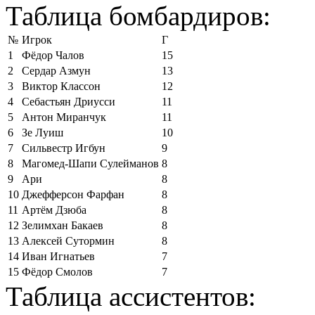
Таблица бомбардиров:
№
Игрок
Г
1
Фёдор Чалов
15
2
Сердар Азмун
13
3
Виктор Классон
12
4
Себастьян Дриусси
11
5
Антон Миранчук
11
6
Зе Луиш
10
7
Сильвестр Игбун
9
8
Магомед-Шапи Сулейманов
8
9
Ари
8
10
Джефферсон Фарфан
8
11
Артём Дзюба
8
12
Зелимхан Бакаев
8
13
Алексей Сутормин
8
14
Иван Игнатьев
7
15
Фёдор Смолов
7
Таблица ассистентов: