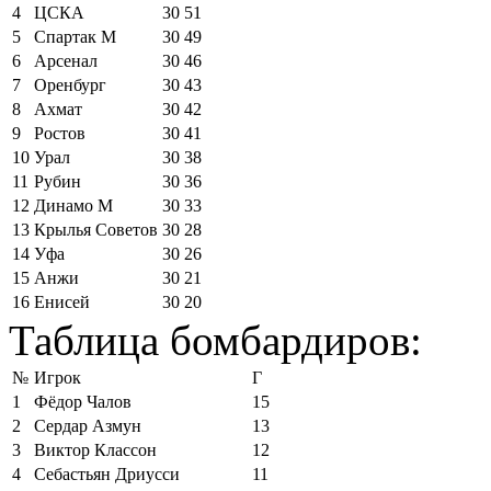
4
ЦСКА
30
51
5
Спартак М
30
49
6
Арсенал
30
46
7
Оренбург
30
43
8
Ахмат
30
42
9
Ростов
30
41
10
Урал
30
38
11
Рубин
30
36
12
Динамо М
30
33
13
Крылья Советов
30
28
14
Уфа
30
26
15
Анжи
30
21
16
Енисей
30
20
Таблица бомбардиров:
№
Игрок
Г
1
Фёдор Чалов
15
2
Сердар Азмун
13
3
Виктор Классон
12
4
Себастьян Дриусси
11