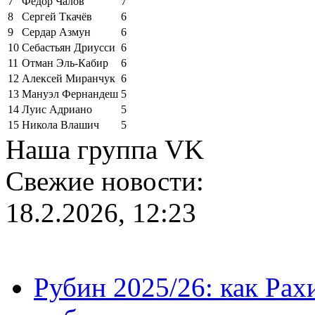
7
Фёдор Чалов
7
8
Сергей Ткачёв
6
9
Сердар Азмун
6
10
Себастьян Дриусси
6
11
Отман Эль-Кабир
6
12
Алексей Миранчук
6
13
Мануэл Фернандеш
5
14
Луис Адриано
5
15
Никола Влашич
5
Наша группа VK
Свежие новости:
18.2.2026, 12:23
Рубин 2025/26: как Ра