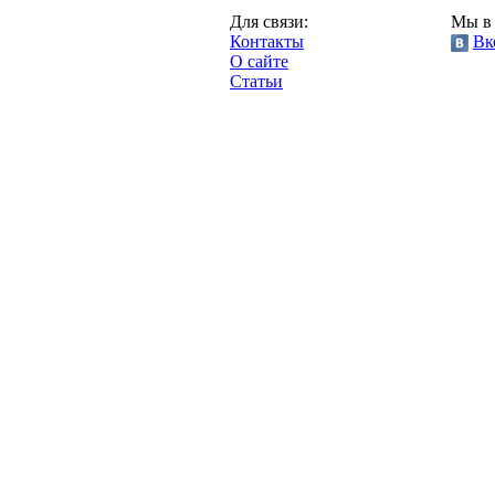
Казань,
Для связи:
Мы в 
"Про-Рубин.ру",
Контакты
Вк
2013 год.
О сайте
Статьи