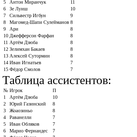
5
Антон Миранчук
11
6
Зе Луиш
10
7
Сильвестр Игбун
9
8
Магомед-Шапи Сулейманов
8
9
Ари
8
10
Джефферсон Фарфан
8
11
Артём Дзюба
8
12
Зелимхан Бакаев
8
13
Алексей Сутормин
8
14
Иван Игнатьев
7
15
Фёдор Смолов
7
Таблица ассистентов:
№
Игрок
П
1
Артём Дзюба
10
2
Юрий Газинский
8
3
Жоаозиньо
8
4
Раванелли
7
5
Иван Обляков
7
6
Марио Фернандес
7