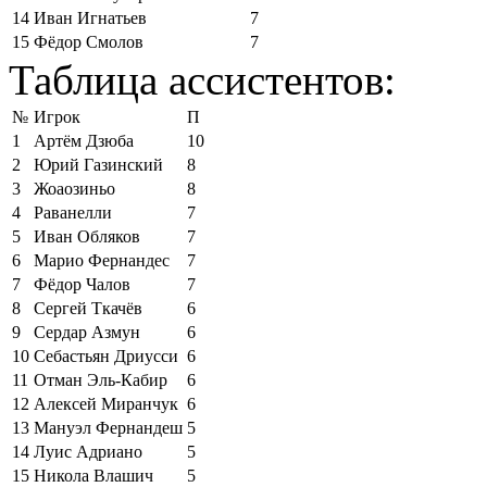
14
Иван Игнатьев
7
15
Фёдор Смолов
7
Таблица ассистентов:
№
Игрок
П
1
Артём Дзюба
10
2
Юрий Газинский
8
3
Жоаозиньо
8
4
Раванелли
7
5
Иван Обляков
7
6
Марио Фернандес
7
7
Фёдор Чалов
7
8
Сергей Ткачёв
6
9
Сердар Азмун
6
10
Себастьян Дриусси
6
11
Отман Эль-Кабир
6
12
Алексей Миранчук
6
13
Мануэл Фернандеш
5
14
Луис Адриано
5
15
Никола Влашич
5