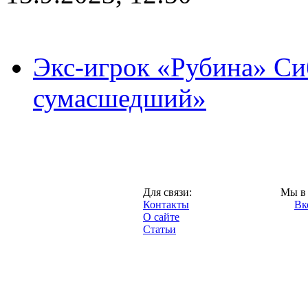
Экс-игрок «Рубина» Сиб
сумасшедший»
Казань,
Для связи:
Мы в 
"Про-Рубин.ру",
Контакты
Вк
2013 год.
О сайте
Статьи