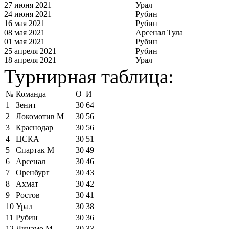
27 июня 2021
Урал
24 июня 2021
Рубин
16 мая 2021
Рубин
08 мая 2021
Арсенал Тула
01 мая 2021
Рубин
25 апреля 2021
Рубин
18 апреля 2021
Урал
Турнирная таблица:
№
Команда
О
И
1
Зенит
30
64
2
Локомотив М
30
56
3
Краснодар
30
56
4
ЦСКА
30
51
5
Спартак М
30
49
6
Арсенал
30
46
7
Оренбург
30
43
8
Ахмат
30
42
9
Ростов
30
41
10
Урал
30
38
11
Рубин
30
36
12
Динамо М
30
33