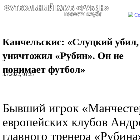
Со
Канчельскис: «Слуцкий убил,
уничтожил «Рубин». Он не
понимает футбол»
3.7.2022, 01:25
Бывший игрок «Манчесте
европейских клубов Андр
главного тренера «Рубина