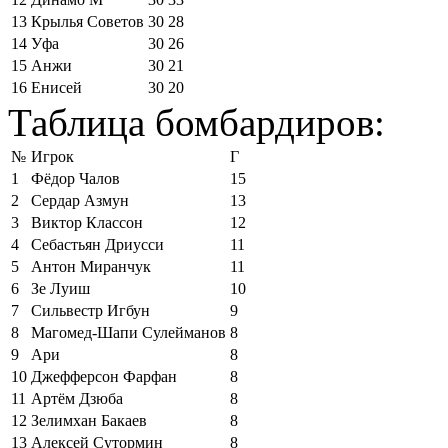
13
Крылья Советов
30
28
14
Уфа
30
26
15
Анжи
30
21
16
Енисей
30
20
Таблица бомбардиров:
№
Игрок
Г
1
Фёдор Чалов
15
2
Сердар Азмун
13
3
Виктор Классон
12
4
Себастьян Дриусси
11
5
Антон Миранчук
11
6
Зе Луиш
10
7
Сильвестр Игбун
9
8
Магомед-Шапи Сулейманов
8
9
Ари
8
10
Джефферсон Фарфан
8
11
Артём Дзюба
8
12
Зелимхан Бакаев
8
13
Алексей Сутормин
8