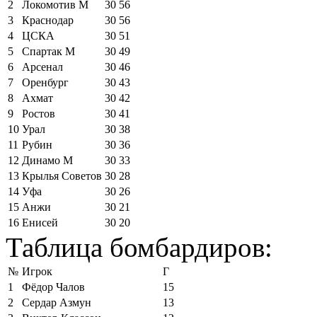
2
Локомотив М
30
56
3
Краснодар
30
56
4
ЦСКА
30
51
5
Спартак М
30
49
6
Арсенал
30
46
7
Оренбург
30
43
8
Ахмат
30
42
9
Ростов
30
41
10
Урал
30
38
11
Рубин
30
36
12
Динамо М
30
33
13
Крылья Советов
30
28
14
Уфа
30
26
15
Анжи
30
21
16
Енисей
30
20
Таблица бомбардиров:
№
Игрок
Г
1
Фёдор Чалов
15
2
Сердар Азмун
13