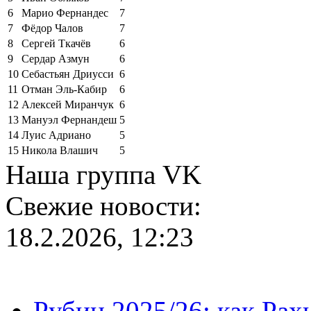
6
Марио Фернандес
7
7
Фёдор Чалов
7
8
Сергей Ткачёв
6
9
Сердар Азмун
6
10
Себастьян Дриусси
6
11
Отман Эль-Кабир
6
12
Алексей Миранчук
6
13
Мануэл Фернандеш
5
14
Луис Адриано
5
15
Никола Влашич
5
Наша группа VK
Свежие новости:
18.2.2026, 12:23
Рубин 2025/26: как Ра