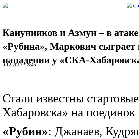
Со
Канунников и Азмун – в атаке
«Рубина», Маркович сыграет 
нападении у «СКА-Хабаровск
9.12.2017, 18:45
Стали известны стартовы
Хабаровска» на поединок
«Рубин»
: Джанаев, Кудр