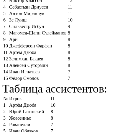
3
Виктор Классон
12
4
Себастьян Дриусси
11
5
Антон Миранчук
11
6
Зе Луиш
10
7
Сильвестр Игбун
9
8
Магомед-Шапи Сулейманов
8
9
Ари
8
10
Джефферсон Фарфан
8
11
Артём Дзюба
8
12
Зелимхан Бакаев
8
13
Алексей Сутормин
8
14
Иван Игнатьев
7
15
Фёдор Смолов
7
Таблица ассистентов:
№
Игрок
П
1
Артём Дзюба
10
2
Юрий Газинский
8
3
Жоаозиньо
8
4
Раванелли
7
5
Иван Обляков
7