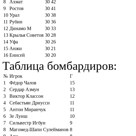
8
Ахмат
30
42
9
Ростов
30
41
10
Урал
30
38
11
Рубин
30
36
12
Динамо М
30
33
13
Крылья Советов
30
28
14
Уфа
30
26
15
Анжи
30
21
16
Енисей
30
20
Таблица бомбардиров:
№
Игрок
Г
1
Фёдор Чалов
15
2
Сердар Азмун
13
3
Виктор Классон
12
4
Себастьян Дриусси
11
5
Антон Миранчук
11
6
Зе Луиш
10
7
Сильвестр Игбун
9
8
Магомед-Шапи Сулейманов
8