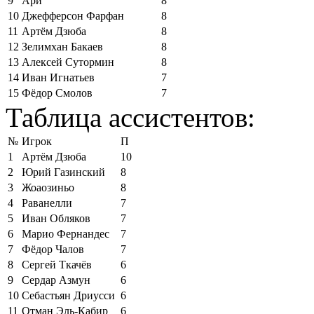
9
Ари
8
10
Джефферсон Фарфан
8
11
Артём Дзюба
8
12
Зелимхан Бакаев
8
13
Алексей Сутормин
8
14
Иван Игнатьев
7
15
Фёдор Смолов
7
Таблица ассистентов:
№
Игрок
П
1
Артём Дзюба
10
2
Юрий Газинский
8
3
Жоаозиньо
8
4
Раванелли
7
5
Иван Обляков
7
6
Марио Фернандес
7
7
Фёдор Чалов
7
8
Сергей Ткачёв
6
9
Сердар Азмун
6
10
Себастьян Дриусси
6
11
Отман Эль-Кабир
6