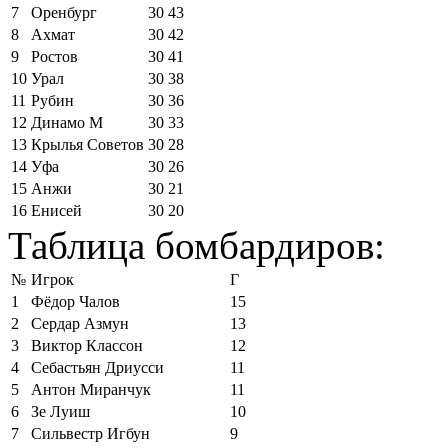
7
Оренбург
30
43
8
Ахмат
30
42
9
Ростов
30
41
10
Урал
30
38
11
Рубин
30
36
12
Динамо М
30
33
13
Крылья Советов
30
28
14
Уфа
30
26
15
Анжи
30
21
16
Енисей
30
20
Таблица бомбардиров:
№
Игрок
Г
1
Фёдор Чалов
15
2
Сердар Азмун
13
3
Виктор Классон
12
4
Себастьян Дриусси
11
5
Антон Миранчук
11
6
Зе Луиш
10
7
Сильвестр Игбун
9