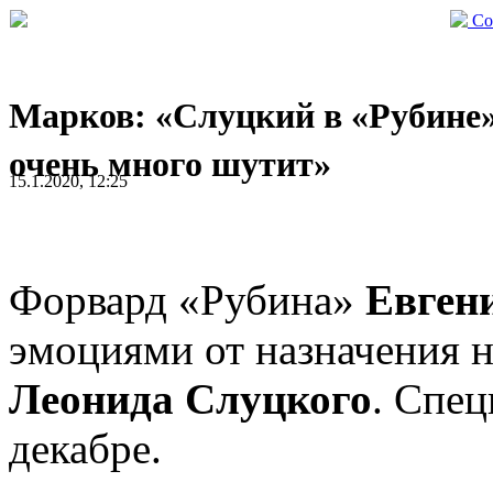
Со
Марков: «Слуцкий в «Рубине
очень много шутит»
15.1.2020, 12:25
Форвард «Рубина»
Евген
эмоциями от назначения н
Леонида Слуцкого
. Спец
декабре.