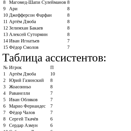
8
Магомед-Шапи Сулейманов
8
9
Ари
8
10
Джефферсон Фарфан
8
11
Артём Дзюба
8
12
Зелимхан Бакаев
8
13
Алексей Сутормин
8
14
Иван Игнатьев
7
15
Фёдор Смолов
7
Таблица ассистентов:
№
Игрок
П
1
Артём Дзюба
10
2
Юрий Газинский
8
3
Жоаозиньо
8
4
Раванелли
7
5
Иван Обляков
7
6
Марио Фернандес
7
7
Фёдор Чалов
7
8
Сергей Ткачёв
6
9
Сердар Азмун
6