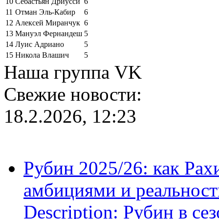
10
Себастьян Дриусси
6
11
Отман Эль-Кабир
6
12
Алексей Миранчук
6
13
Мануэл Фернандеш
5
14
Луис Адриано
5
15
Никола Влашич
5
Наша группа VK
Свежие новости:
18.2.2026, 12:23
Рубин 2025/26: как Ра
амбициями и реальност
Description: Рубин в се