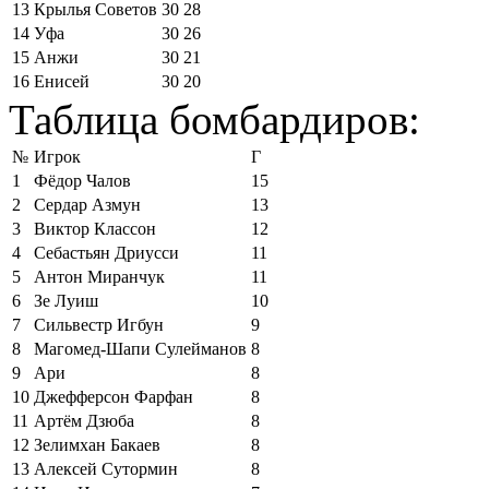
13
Крылья Советов
30
28
14
Уфа
30
26
15
Анжи
30
21
16
Енисей
30
20
Таблица бомбардиров:
№
Игрок
Г
1
Фёдор Чалов
15
2
Сердар Азмун
13
3
Виктор Классон
12
4
Себастьян Дриусси
11
5
Антон Миранчук
11
6
Зе Луиш
10
7
Сильвестр Игбун
9
8
Магомед-Шапи Сулейманов
8
9
Ари
8
10
Джефферсон Фарфан
8
11
Артём Дзюба
8
12
Зелимхан Бакаев
8
13
Алексей Сутормин
8