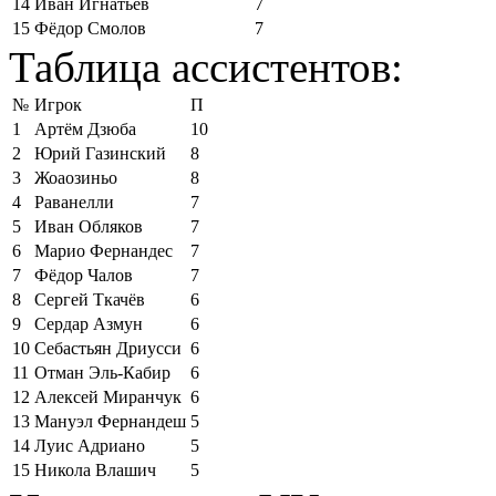
14
Иван Игнатьев
7
15
Фёдор Смолов
7
Таблица ассистентов:
№
Игрок
П
1
Артём Дзюба
10
2
Юрий Газинский
8
3
Жоаозиньо
8
4
Раванелли
7
5
Иван Обляков
7
6
Марио Фернандес
7
7
Фёдор Чалов
7
8
Сергей Ткачёв
6
9
Сердар Азмун
6
10
Себастьян Дриусси
6
11
Отман Эль-Кабир
6
12
Алексей Миранчук
6
13
Мануэл Фернандеш
5
14
Луис Адриано
5
15
Никола Влашич
5