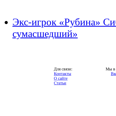
Экс-игрок «Рубина» Сиб
сумасшедший»
Казань,
Для связи:
Мы в 
"Про-Рубин.ру",
Контакты
Вк
2013 год.
О сайте
Статьи