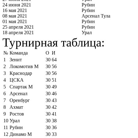
24 июня 2021
Рубин
16 мая 2021
Рубин
08 мая 2021
Арсенал Тула
01 мая 2021
Рубин
25 апреля 2021
Рубин
18 апреля 2021
Урал
Турнирная таблица:
№
Команда
О
И
1
Зенит
30
64
2
Локомотив М
30
56
3
Краснодар
30
56
4
ЦСКА
30
51
5
Спартак М
30
49
6
Арсенал
30
46
7
Оренбург
30
43
8
Ахмат
30
42
9
Ростов
30
41
10
Урал
30
38
11
Рубин
30
36
12
Динамо М
30
33