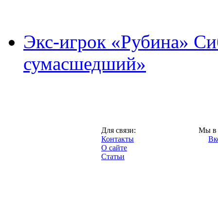
Экс-игрок «Рубина» Сиб
сумасшедший»
Казань,
Для связи:
Мы в 
"Про-Рубин.ру",
Контакты
Вк
2013 год.
О сайте
Статьи