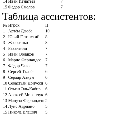
14
Иван Игнатьев
7
15
Фёдор Смолов
7
Таблица ассистентов:
№
Игрок
П
1
Артём Дзюба
10
2
Юрий Газинский
8
3
Жоаозиньо
8
4
Раванелли
7
5
Иван Обляков
7
6
Марио Фернандес
7
7
Фёдор Чалов
7
8
Сергей Ткачёв
6
9
Сердар Азмун
6
10
Себастьян Дриусси
6
11
Отман Эль-Кабир
6
12
Алексей Миранчук
6
13
Мануэл Фернандеш
5
14
Луис Адриано
5
15
Никола Влашич
5