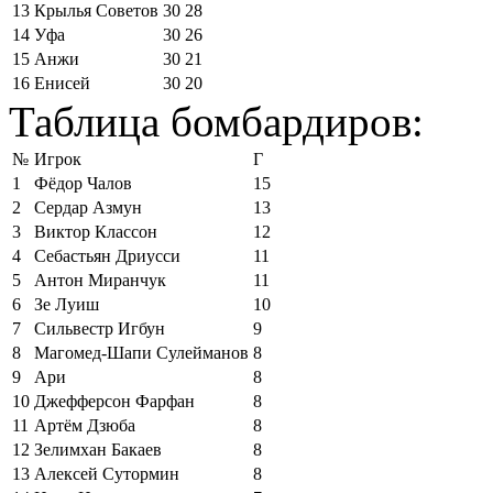
13
Крылья Советов
30
28
14
Уфа
30
26
15
Анжи
30
21
16
Енисей
30
20
Таблица бомбардиров:
№
Игрок
Г
1
Фёдор Чалов
15
2
Сердар Азмун
13
3
Виктор Классон
12
4
Себастьян Дриусси
11
5
Антон Миранчук
11
6
Зе Луиш
10
7
Сильвестр Игбун
9
8
Магомед-Шапи Сулейманов
8
9
Ари
8
10
Джефферсон Фарфан
8
11
Артём Дзюба
8
12
Зелимхан Бакаев
8
13
Алексей Сутормин
8