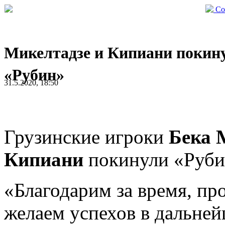
Со
Микелтадзе и Кипиани покин
«Рубин»
31.5.2020, 18:50
Грузинские игроки
Бека 
Кипиани
покинули «Рубин
«Благодарим за время, пр
желаем успехов в дальней