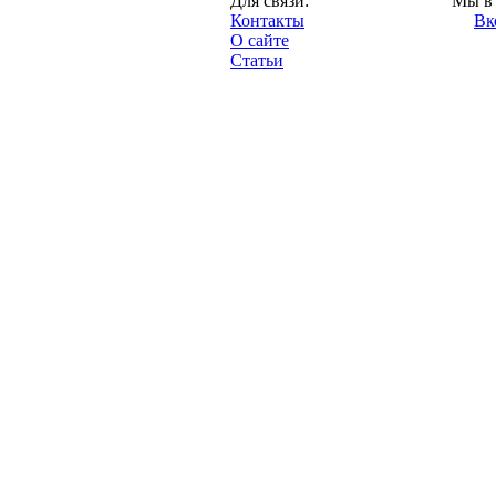
Для связи:
Мы в 
"Про-Рубин.ру",
Контакты
Вк
2013 год.
О сайте
Статьи