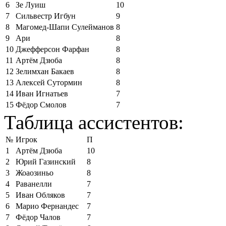
6
Зе Луиш
10
7
Сильвестр Игбун
9
8
Магомед-Шапи Сулейманов
8
9
Ари
8
10
Джефферсон Фарфан
8
11
Артём Дзюба
8
12
Зелимхан Бакаев
8
13
Алексей Сутормин
8
14
Иван Игнатьев
7
15
Фёдор Смолов
7
Таблица ассистентов:
№
Игрок
П
1
Артём Дзюба
10
2
Юрий Газинский
8
3
Жоаозиньо
8
4
Раванелли
7
5
Иван Обляков
7
6
Марио Фернандес
7
7
Фёдор Чалов
7