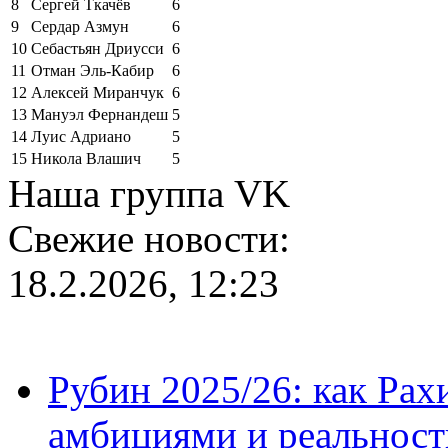
8
Сергей Ткачёв
6
9
Сердар Азмун
6
10
Себастьян Дриусси
6
11
Отман Эль-Кабир
6
12
Алексей Миранчук
6
13
Мануэл Фернандеш
5
14
Луис Адриано
5
15
Никола Влашич
5
Наша группа VK
Свежие новости:
18.2.2026, 12:23
Рубин 2025/26: как Ра
амбициями и реальност