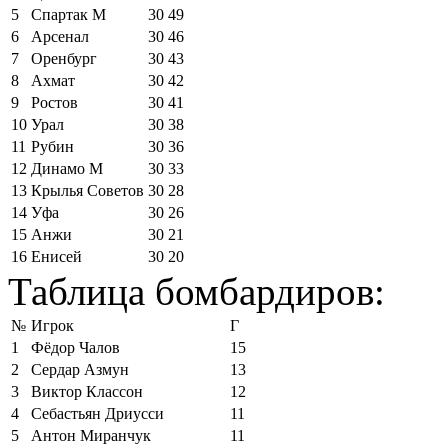
5
Спартак М
30
49
6
Арсенал
30
46
7
Оренбург
30
43
8
Ахмат
30
42
9
Ростов
30
41
10
Урал
30
38
11
Рубин
30
36
12
Динамо М
30
33
13
Крылья Советов
30
28
14
Уфа
30
26
15
Анжи
30
21
16
Енисей
30
20
Таблица бомбардиров:
№
Игрок
Г
1
Фёдор Чалов
15
2
Сердар Азмун
13
3
Виктор Классон
12
4
Себастьян Дриусси
11
5
Антон Миранчук
11