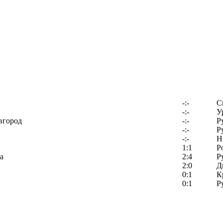
-:-
С
-:-
У
вгород
-:-
Р
-:-
Р
-:-
Н
1:1
Р
а
2:4
Р
2:0
Д
0:1
К
0:1
Р