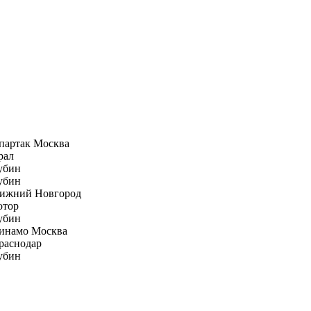
партак Москва
рал
убин
убин
ижний Новгород
отор
убин
инамо Москва
раснодар
убин