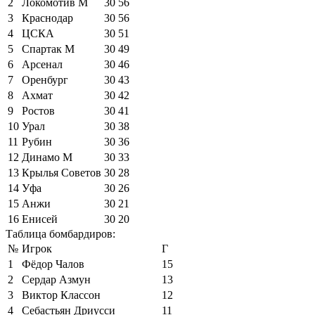
2
Локомотив М
30
56
3
Краснодар
30
56
4
ЦСКА
30
51
5
Спартак М
30
49
6
Арсенал
30
46
7
Оренбург
30
43
8
Ахмат
30
42
9
Ростов
30
41
10
Урал
30
38
11
Рубин
30
36
12
Динамо М
30
33
13
Крылья Советов
30
28
14
Уфа
30
26
15
Анжи
30
21
16
Енисей
30
20
Таблица бомбардиров:
№
Игрок
Г
1
Фёдор Чалов
15
2
Сердар Азмун
13
3
Виктор Классон
12
4
Себастьян Дриусси
11