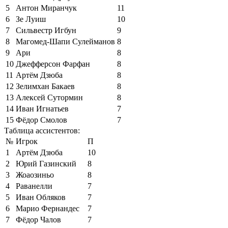
5
Антон Миранчук
11
6
Зе Луиш
10
7
Сильвестр Игбун
9
8
Магомед-Шапи Сулейманов
8
9
Ари
8
10
Джефферсон Фарфан
8
11
Артём Дзюба
8
12
Зелимхан Бакаев
8
13
Алексей Сутормин
8
14
Иван Игнатьев
7
15
Фёдор Смолов
7
Таблица ассистентов:
№
Игрок
П
1
Артём Дзюба
10
2
Юрий Газинский
8
3
Жоаозиньо
8
4
Раванелли
7
5
Иван Обляков
7
6
Марио Фернандес
7
7
Фёдор Чалов
7