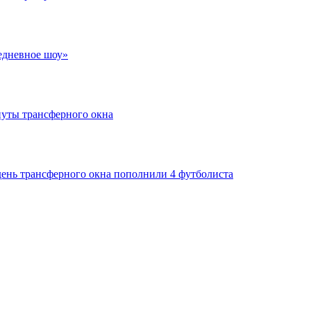
едневное шоу»
нуты трансферного окна
день трансферного окна пополнили 4 футболиста