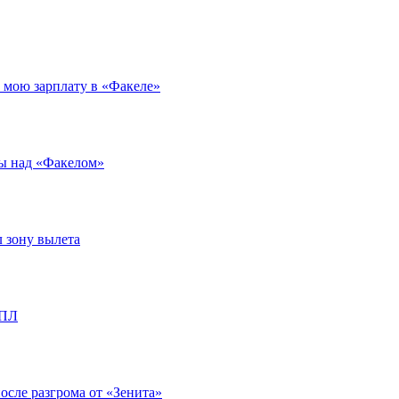
л мою зарплату в «Факеле»
ды над «Факелом»
л зону вылета
РПЛ
после разгрома от «Зенита»