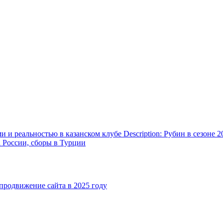
и реальностью в казанском клубе Description: Рубин в сезоне 2
а России, сборы в Турции
родвижение сайта в 2025 году