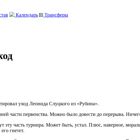
тав
Календарь
Трансферы
ход
ировал уход Леонида Слуцкого из «Рубина».
енней части первенства. Можно было довести до перерыва. Ничего
ут эту часть турнира. Может быть, устал. Плюс, наверное, мора
его гнетет.