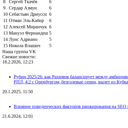
8
Сергей Ткачёв
6
9
Сердар Азмун
6
10
Себастьян Дриусси
6
11
Отман Эль-Кабир
6
12
Алексей Миранчук
6
13
Мануэл Фернандеш
5
14
Луис Адриано
5
15
Никола Влашич
5
Наша группа VK
Свежие новости:
18.2.2026, 12:23
Рубин 2025/26: как Рахимов балансирует между амбициями 
РПЛ, 4:2 с Оренбургом, безголевые серии, вылет из Кубк
20.1.2025, 11:50
Влияние поведенческих факторов ранжирования на SEO п
21.6.2024, 12:01