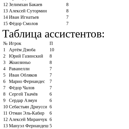
12
Зелимхан Бакаев
8
13
Алексей Сутормин
8
14
Иван Игнатьев
7
15
Фёдор Смолов
7
Таблица ассистентов:
№
Игрок
П
1
Артём Дзюба
10
2
Юрий Газинский
8
3
Жоаозиньо
8
4
Раванелли
7
5
Иван Обляков
7
6
Марио Фернандес
7
7
Фёдор Чалов
7
8
Сергей Ткачёв
6
9
Сердар Азмун
6
10
Себастьян Дриусси
6
11
Отман Эль-Кабир
6
12
Алексей Миранчук
6
13
Мануэл Фернандеш
5