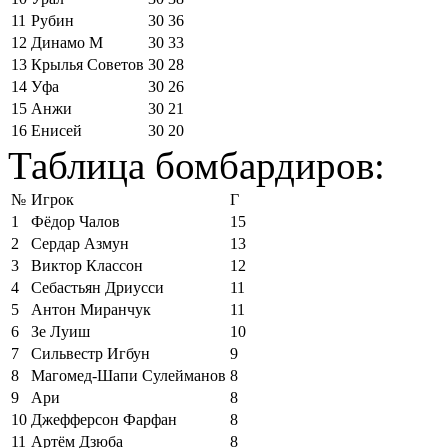
11
Рубин
30
36
12
Динамо М
30
33
13
Крылья Советов
30
28
14
Уфа
30
26
15
Анжи
30
21
16
Енисей
30
20
Таблица бомбардиров:
№
Игрок
Г
1
Фёдор Чалов
15
2
Сердар Азмун
13
3
Виктор Классон
12
4
Себастьян Дриусси
11
5
Антон Миранчук
11
6
Зе Луиш
10
7
Сильвестр Игбун
9
8
Магомед-Шапи Сулейманов
8
9
Ари
8
10
Джефферсон Фарфан
8
11
Артём Дзюба
8