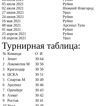
05 июля 2021
Рубин
02 июля 2021
Нижний Новгород
27 июня 2021
Урал
24 июня 2021
Рубин
16 мая 2021
Рубин
08 мая 2021
Арсенал Тула
01 мая 2021
Рубин
25 апреля 2021
Рубин
18 апреля 2021
Урал
Турнирная таблица:
№
Команда
О
И
1
Зенит
30
64
2
Локомотив М
30
56
3
Краснодар
30
56
4
ЦСКА
30
51
5
Спартак М
30
49
6
Арсенал
30
46
7
Оренбург
30
43
8
Ахмат
30
42
9
Ростов
30
41
10
Урал
30
38