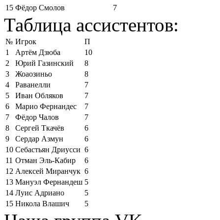
15
Фёдор Смолов
7
Таблица ассистентов:
№
Игрок
П
1
Артём Дзюба
10
2
Юрий Газинский
8
3
Жоаозиньо
8
4
Раванелли
7
5
Иван Обляков
7
6
Марио Фернандес
7
7
Фёдор Чалов
7
8
Сергей Ткачёв
6
9
Сердар Азмун
6
10
Себастьян Дриусси
6
11
Отман Эль-Кабир
6
12
Алексей Миранчук
6
13
Мануэл Фернандеш
5
14
Луис Адриано
5
15
Никола Влашич
5