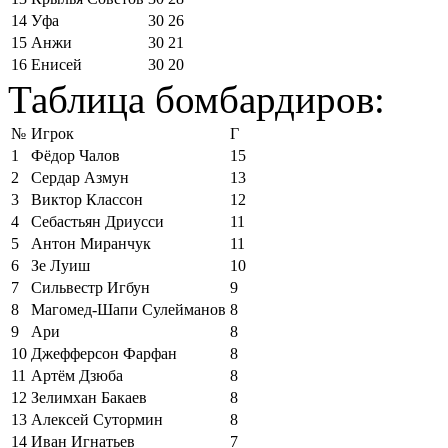
14
Уфа
30
26
15
Анжи
30
21
16
Енисей
30
20
Таблица бомбардиров:
№
Игрок
Г
1
Фёдор Чалов
15
2
Сердар Азмун
13
3
Виктор Классон
12
4
Себастьян Дриусси
11
5
Антон Миранчук
11
6
Зе Луиш
10
7
Сильвестр Игбун
9
8
Магомед-Шапи Сулейманов
8
9
Ари
8
10
Джефферсон Фарфан
8
11
Артём Дзюба
8
12
Зелимхан Бакаев
8
13
Алексей Сутормин
8
14
Иван Игнатьев
7