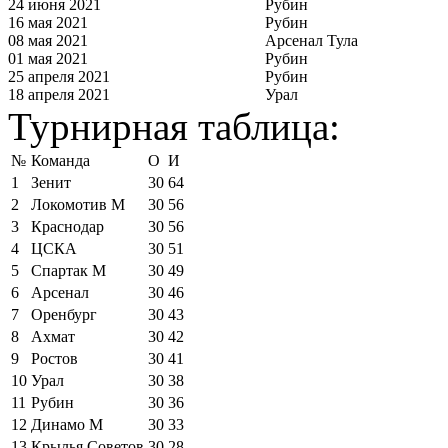
24 июня 2021
Рубин
16 мая 2021
Рубин
08 мая 2021
Арсенал Тула
01 мая 2021
Рубин
25 апреля 2021
Рубин
18 апреля 2021
Урал
Турнирная таблица:
№
Команда
О
И
1
Зенит
30
64
2
Локомотив М
30
56
3
Краснодар
30
56
4
ЦСКА
30
51
5
Спартак М
30
49
6
Арсенал
30
46
7
Оренбург
30
43
8
Ахмат
30
42
9
Ростов
30
41
10
Урал
30
38
11
Рубин
30
36
12
Динамо М
30
33
13
Крылья Советов
30
28