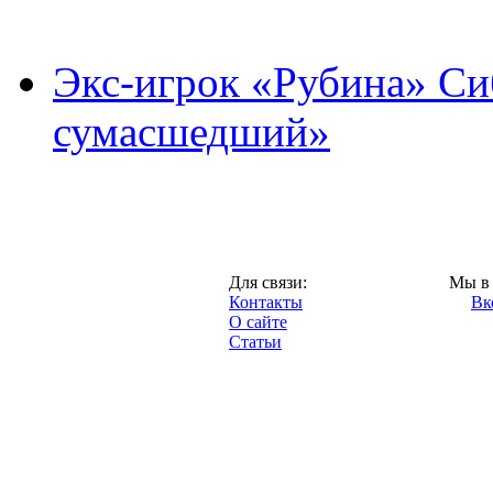
Экс-игрок «Рубина» Сиб
сумасшедший»
Казань,
Для связи:
Мы в 
"Про-Рубин.ру",
Контакты
Вк
2013 год.
О сайте
Статьи