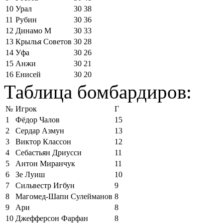
10
Урал
30
38
11
Рубин
30
36
12
Динамо М
30
33
13
Крылья Советов
30
28
14
Уфа
30
26
15
Анжи
30
21
16
Енисей
30
20
Таблица бомбардиров:
№
Игрок
Г
1
Фёдор Чалов
15
2
Сердар Азмун
13
3
Виктор Классон
12
4
Себастьян Дриусси
11
5
Антон Миранчук
11
6
Зе Луиш
10
7
Сильвестр Игбун
9
8
Магомед-Шапи Сулейманов
8
9
Ари
8
10
Джефферсон Фарфан
8