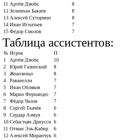
11
Артём Дзюба
8
12
Зелимхан Бакаев
8
13
Алексей Сутормин
8
14
Иван Игнатьев
7
15
Фёдор Смолов
7
Таблица ассистентов:
№
Игрок
П
1
Артём Дзюба
10
2
Юрий Газинский
8
3
Жоаозиньо
8
4
Раванелли
7
5
Иван Обляков
7
6
Марио Фернандес
7
7
Фёдор Чалов
7
8
Сергей Ткачёв
6
9
Сердар Азмун
6
10
Себастьян Дриусси
6
11
Отман Эль-Кабир
6
12
Алексей Миранчук
6