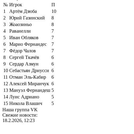
№
Игрок
П
1
Артём Дзюба
10
2
Юрий Газинский
8
3
Жоаозиньо
8
4
Раванелли
7
5
Иван Обляков
7
6
Марио Фернандес
7
7
Фёдор Чалов
7
8
Сергей Ткачёв
6
9
Сердар Азмун
6
10
Себастьян Дриусси
6
11
Отман Эль-Кабир
6
12
Алексей Миранчук
6
13
Мануэл Фернандеш
5
14
Луис Адриано
5
15
Никола Влашич
5
Наша группа VK
Свежие новости:
18.2.2026, 12:23