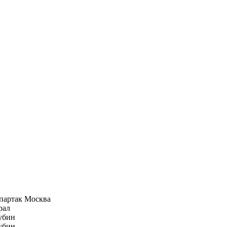
партак Москва
рал
убин
убин