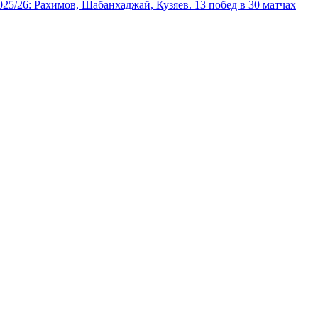
025/26: Рахимов, Шабанхаджай, Кузяев. 13 побед в 30 матчах