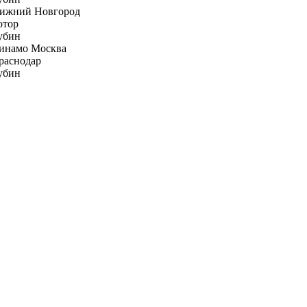
ижний Новгород
отор
убин
инамо Москва
раснодар
убин