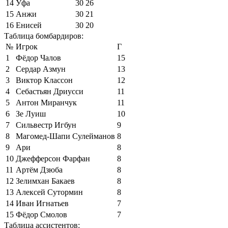
14
Уфа
30
26
15
Анжи
30
21
16
Енисей
30
20
Таблица бомбардиров:
№
Игрок
Г
1
Фёдор Чалов
15
2
Сердар Азмун
13
3
Виктор Классон
12
4
Себастьян Дриусси
11
5
Антон Миранчук
11
6
Зе Луиш
10
7
Сильвестр Игбун
9
8
Магомед-Шапи Сулейманов
8
9
Ари
8
10
Джефферсон Фарфан
8
11
Артём Дзюба
8
12
Зелимхан Бакаев
8
13
Алексей Сутормин
8
14
Иван Игнатьев
7
15
Фёдор Смолов
7
Таблица ассистентов: