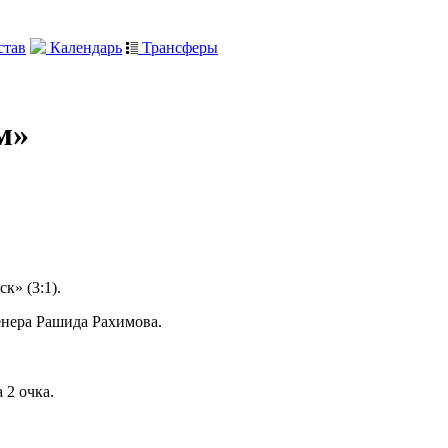
тав
Календарь
Трансферы
м»
к» (3:1).
енера Рашида Рахимова.
 2 очка.