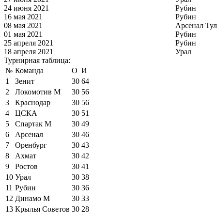
24 июня 2021
Рубин
16 мая 2021
Рубин
08 мая 2021
Арсенал Тул
01 мая 2021
Рубин
25 апреля 2021
Рубин
18 апреля 2021
Урал
Турнирная таблица:
№
Команда
О
И
1
Зенит
30
64
2
Локомотив М
30
56
3
Краснодар
30
56
4
ЦСКА
30
51
5
Спартак М
30
49
6
Арсенал
30
46
7
Оренбург
30
43
8
Ахмат
30
42
9
Ростов
30
41
10
Урал
30
38
11
Рубин
30
36
12
Динамо М
30
33
13
Крылья Советов
30
28