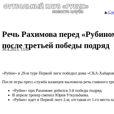
Сос
Речь Рахимова перед «Рубино
после третьей победы подряд
30.4.2023, 13:45
«Рубин» в 29-м туре Первой лиги победил дома «СКА-Хабаровс
После игры пресс-служба казанцев выложила речь главного тр
«Рубин» при Рахимове добился 3-й победы подряд.
В апреле тренер сменил Юрия Уткульбаева.
«Рубин» идет в Первой лиге 2-м, отставая от 1-го места на