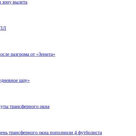
л зону вылета
РПЛ
после разгрома от «Зенита»
едневное шоу»
нуты трансферного окна
день трансферного окна пополнили 4 футболиста