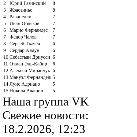
2
Юрий Газинский
8
3
Жоаозиньо
8
4
Раванелли
7
5
Иван Обляков
7
6
Марио Фернандес
7
7
Фёдор Чалов
7
8
Сергей Ткачёв
6
9
Сердар Азмун
6
10
Себастьян Дриусси
6
11
Отман Эль-Кабир
6
12
Алексей Миранчук
6
13
Мануэл Фернандеш
5
14
Луис Адриано
5
15
Никола Влашич
5
Наша группа VK
Свежие новости:
18.2.2026, 12:23