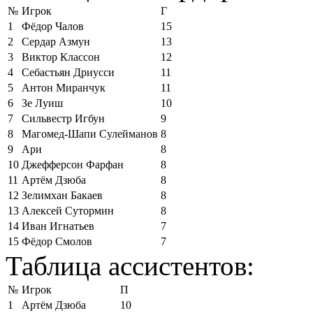
№
Игрок
Г
1
Фёдор Чалов
15
2
Сердар Азмун
13
3
Виктор Классон
12
4
Себастьян Дриусси
11
5
Антон Миранчук
11
6
Зе Луиш
10
7
Сильвестр Игбун
9
8
Магомед-Шапи Сулейманов
8
9
Ари
8
10
Джефферсон Фарфан
8
11
Артём Дзюба
8
12
Зелимхан Бакаев
8
13
Алексей Сутормин
8
14
Иван Игнатьев
7
15
Фёдор Смолов
7
Таблица ассистентов:
№
Игрок
П
1
Артём Дзюба
10