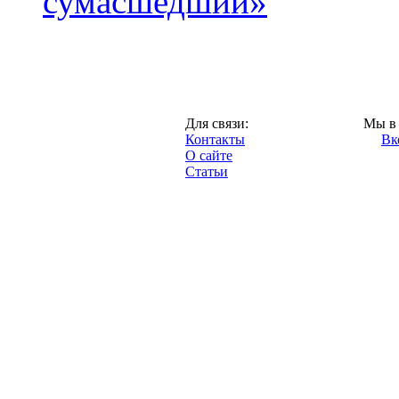
сумасшедший»
Казань,
Для связи:
Мы в 
"Про-Рубин.ру",
Контакты
Вк
2013 год.
О сайте
Статьи