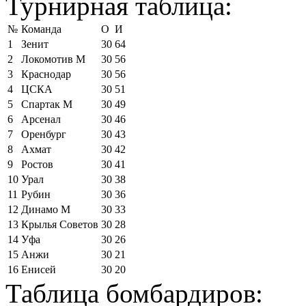
Турнирная таблица:
№
Команда
О
И
1
Зенит
30
64
2
Локомотив М
30
56
3
Краснодар
30
56
4
ЦСКА
30
51
5
Спартак М
30
49
6
Арсенал
30
46
7
Оренбург
30
43
8
Ахмат
30
42
9
Ростов
30
41
10
Урал
30
38
11
Рубин
30
36
12
Динамо М
30
33
13
Крылья Советов
30
28
14
Уфа
30
26
15
Анжи
30
21
16
Енисей
30
20
Таблица бомбардиров: