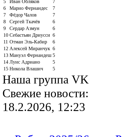
5
Иван Обляков
7
6
Марио Фернандес
7
7
Фёдор Чалов
7
8
Сергей Ткачёв
6
9
Сердар Азмун
6
10
Себастьян Дриусси
6
11
Отман Эль-Кабир
6
12
Алексей Миранчук
6
13
Мануэл Фернандеш
5
14
Луис Адриано
5
15
Никола Влашич
5
Наша группа VK
Свежие новости:
18.2.2026, 12:23