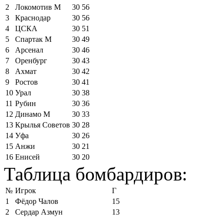
2
Локомотив М
30
56
3
Краснодар
30
56
4
ЦСКА
30
51
5
Спартак М
30
49
6
Арсенал
30
46
7
Оренбург
30
43
8
Ахмат
30
42
9
Ростов
30
41
10
Урал
30
38
11
Рубин
30
36
12
Динамо М
30
33
13
Крылья Советов
30
28
14
Уфа
30
26
15
Анжи
30
21
16
Енисей
30
20
Таблица бомбардиров:
№
Игрок
Г
1
Фёдор Чалов
15
2
Сердар Азмун
13