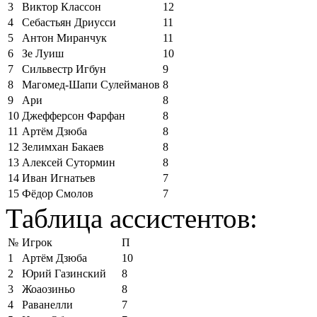
3
Виктор Классон
12
4
Себастьян Дриусси
11
5
Антон Миранчук
11
6
Зе Луиш
10
7
Сильвестр Игбун
9
8
Магомед-Шапи Сулейманов
8
9
Ари
8
10
Джефферсон Фарфан
8
11
Артём Дзюба
8
12
Зелимхан Бакаев
8
13
Алексей Сутормин
8
14
Иван Игнатьев
7
15
Фёдор Смолов
7
Таблица ассистентов:
№
Игрок
П
1
Артём Дзюба
10
2
Юрий Газинский
8
3
Жоаозиньо
8
4
Раванелли
7