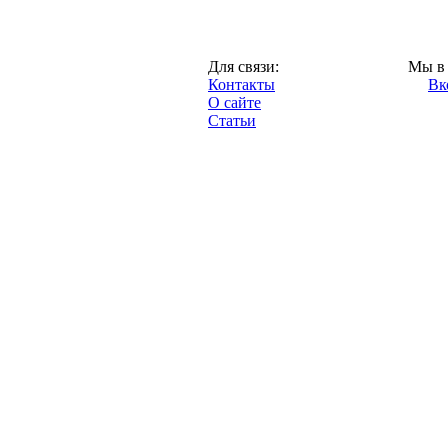
Казань,
Для связи:
Мы в 
"Про-Рубин.ру",
Контакты
Вк
2013 год.
О сайте
Статьи