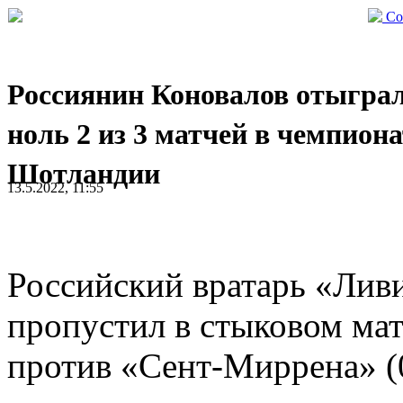
Со
Россиянин Коновалов отыграл
ноль 2 из 3 матчей в чемпиона
Шотландии
13.5.2022, 11:55
Российский вратарь «Лив
пропустил в стыковом ма
против «Сент-Миррена» (0