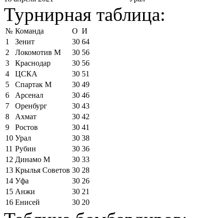
Турнирная таблица:
№
Команда
О
И
1
Зенит
30
64
2
Локомотив М
30
56
3
Краснодар
30
56
4
ЦСКА
30
51
5
Спартак М
30
49
6
Арсенал
30
46
7
Оренбург
30
43
8
Ахмат
30
42
9
Ростов
30
41
10
Урал
30
38
11
Рубин
30
36
12
Динамо М
30
33
13
Крылья Советов
30
28
14
Уфа
30
26
15
Анжи
30
21
16
Енисей
30
20