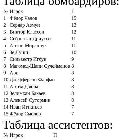
Таблица бомбардиров:
№
Игрок
Г
1
Фёдор Чалов
15
2
Сердар Азмун
13
3
Виктор Классон
12
4
Себастьян Дриусси
11
5
Антон Миранчук
11
6
Зе Луиш
10
7
Сильвестр Игбун
9
8
Магомед-Шапи Сулейманов
8
9
Ари
8
10
Джефферсон Фарфан
8
11
Артём Дзюба
8
12
Зелимхан Бакаев
8
13
Алексей Сутормин
8
14
Иван Игнатьев
7
15
Фёдор Смолов
7
Таблица ассистентов:
№
Игрок
П