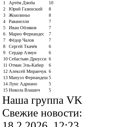
1
Артём Дзюба
10
2
Юрий Газинский
8
3
Жоаозиньо
8
4
Раванелли
7
5
Иван Обляков
7
6
Марио Фернандес
7
7
Фёдор Чалов
7
8
Сергей Ткачёв
6
9
Сердар Азмун
6
10
Себастьян Дриусси
6
11
Отман Эль-Кабир
6
12
Алексей Миранчук
6
13
Мануэл Фернандеш
5
14
Луис Адриано
5
15
Никола Влашич
5
Наша группа VK
Свежие новости:
18.2.2026, 12:23