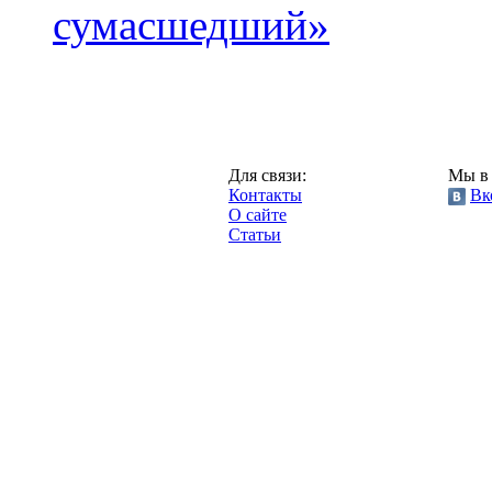
сумасшедший»
Казань,
Для связи:
Мы в 
"Про-Рубин.ру",
Контакты
Вк
2013 год.
О сайте
Статьи