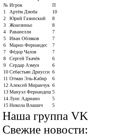
№
Игрок
П
1
Артём Дзюба
10
2
Юрий Газинский
8
3
Жоаозиньо
8
4
Раванелли
7
5
Иван Обляков
7
6
Марио Фернандес
7
7
Фёдор Чалов
7
8
Сергей Ткачёв
6
9
Сердар Азмун
6
10
Себастьян Дриусси
6
11
Отман Эль-Кабир
6
12
Алексей Миранчук
6
13
Мануэл Фернандеш
5
14
Луис Адриано
5
15
Никола Влашич
5
Наша группа VK
Свежие новости: