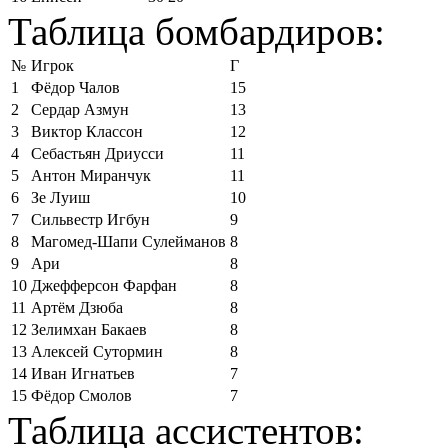
Таблица бомбардиров:
№
Игрок
Г
1
Фёдор Чалов
15
2
Сердар Азмун
13
3
Виктор Классон
12
4
Себастьян Дриусси
11
5
Антон Миранчук
11
6
Зе Луиш
10
7
Сильвестр Игбун
9
8
Магомед-Шапи Сулейманов
8
9
Ари
8
10
Джефферсон Фарфан
8
11
Артём Дзюба
8
12
Зелимхан Бакаев
8
13
Алексей Сутормин
8
14
Иван Игнатьев
7
15
Фёдор Смолов
7
Таблица ассистентов: