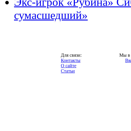
Экс-игрок «Рубина» Сиб
сумасшедший»
Казань,
Для связи:
Мы в 
"Про-Рубин.ру",
Контакты
Вк
2013 год.
О сайте
Статьи