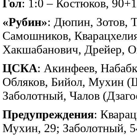
Гол
: 1:0 – Костюков, 90+1
«Рубин»
: Дюпин, Зотов, Т
Самошников, Кварацхелия
Хакшабанович, Дрейер, Он
ЦСКА
: Акинфеев, Набабк
Обляков, Бийол, Мухин (Щ
Заболотный, Чалов (Дзагое
Предупреждения
: Квара
Мухин, 29; Заболотный, 5