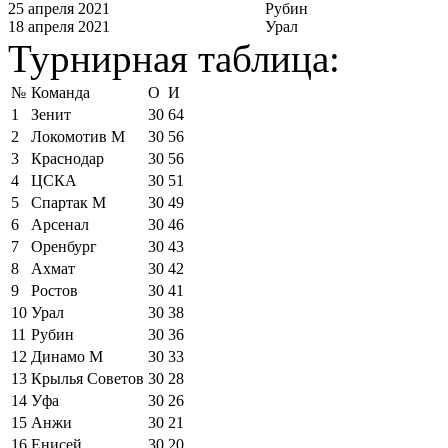
25 апреля 2021
Рубин
18 апреля 2021
Урал
Турнирная таблица:
№
Команда
О
И
1
Зенит
30
64
2
Локомотив М
30
56
3
Краснодар
30
56
4
ЦСКА
30
51
5
Спартак М
30
49
6
Арсенал
30
46
7
Оренбург
30
43
8
Ахмат
30
42
9
Ростов
30
41
10
Урал
30
38
11
Рубин
30
36
12
Динамо М
30
33
13
Крылья Советов
30
28
14
Уфа
30
26
15
Анжи
30
21
16
Енисей
30
20