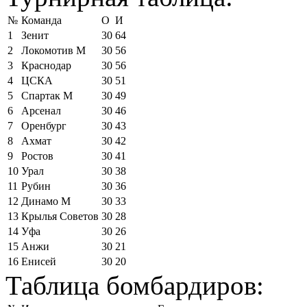
№
Команда
О
И
1
Зенит
30
64
2
Локомотив М
30
56
3
Краснодар
30
56
4
ЦСКА
30
51
5
Спартак М
30
49
6
Арсенал
30
46
7
Оренбург
30
43
8
Ахмат
30
42
9
Ростов
30
41
10
Урал
30
38
11
Рубин
30
36
12
Динамо М
30
33
13
Крылья Советов
30
28
14
Уфа
30
26
15
Анжи
30
21
16
Енисей
30
20
Таблица бомбардиров: