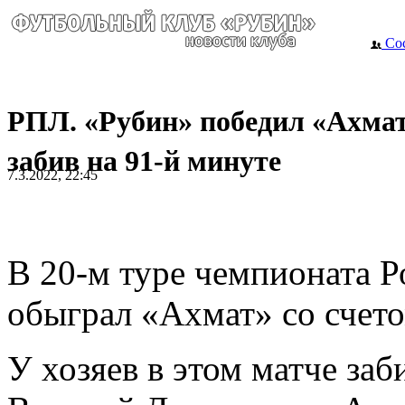
Сос
РПЛ. «Рубин» победил «Ахмат
забив на 91-й минуте
7.3.2022, 22:45
В 20-м туре чемпионата Р
обыграл «Ахмат» со счето
У хозяев в этом матче заб