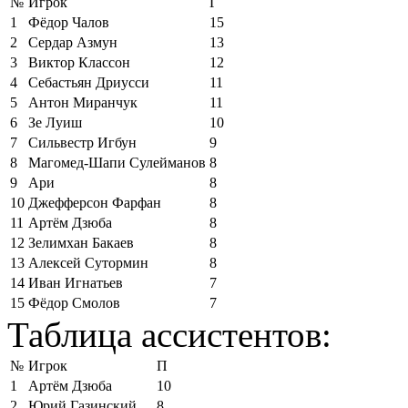
№
Игрок
Г
1
Фёдор Чалов
15
2
Сердар Азмун
13
3
Виктор Классон
12
4
Себастьян Дриусси
11
5
Антон Миранчук
11
6
Зе Луиш
10
7
Сильвестр Игбун
9
8
Магомед-Шапи Сулейманов
8
9
Ари
8
10
Джефферсон Фарфан
8
11
Артём Дзюба
8
12
Зелимхан Бакаев
8
13
Алексей Сутормин
8
14
Иван Игнатьев
7
15
Фёдор Смолов
7
Таблица ассистентов:
№
Игрок
П
1
Артём Дзюба
10
2
Юрий Газинский
8