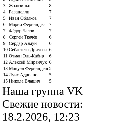
3
Жоаозиньо
8
4
Раванелли
7
5
Иван Обляков
7
6
Марио Фернандес
7
7
Фёдор Чалов
7
8
Сергей Ткачёв
6
9
Сердар Азмун
6
10
Себастьян Дриусси
6
11
Отман Эль-Кабир
6
12
Алексей Миранчук
6
13
Мануэл Фернандеш
5
14
Луис Адриано
5
15
Никола Влашич
5
Наша группа VK
Свежие новости:
18.2.2026, 12:23