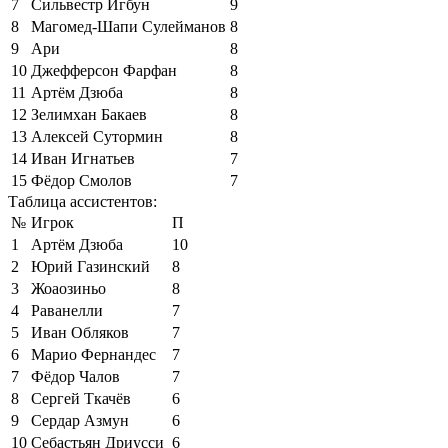
7
Сильвестр Игбун
9
8
Магомед-Шапи Сулейманов
8
9
Ари
8
10
Джефферсон Фарфан
8
11
Артём Дзюба
8
12
Зелимхан Бакаев
8
13
Алексей Сутормин
8
14
Иван Игнатьев
7
15
Фёдор Смолов
7
Таблица ассистентов:
№
Игрок
П
1
Артём Дзюба
10
2
Юрий Газинский
8
3
Жоаозиньо
8
4
Раванелли
7
5
Иван Обляков
7
6
Марио Фернандес
7
7
Фёдор Чалов
7
8
Сергей Ткачёв
6
9
Сердар Азмун
6
10
Себастьян Дриусси
6