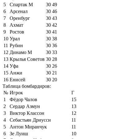
5
Спартак М
30
49
6
Арсенал
30
46
7
Оренбург
30
43
8
Ахмат
30
42
9
Ростов
30
41
10
Урал
30
38
11
Рубин
30
36
12
Динамо М
30
33
13
Крылья Советов
30
28
14
Уфа
30
26
15
Анжи
30
21
16
Енисей
30
20
Таблица бомбардиров:
№
Игрок
Г
1
Фёдор Чалов
15
2
Сердар Азмун
13
3
Виктор Классон
12
4
Себастьян Дриусси
11
5
Антон Миранчук
11
6
Зе Луиш
10