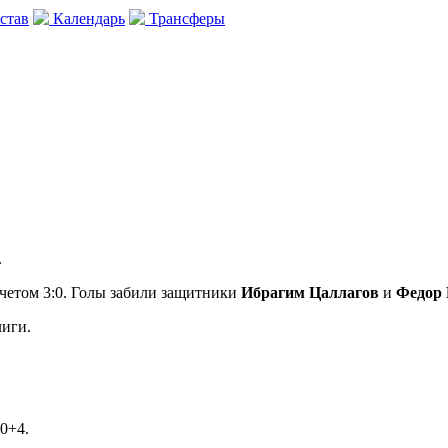
став
Календарь
Трансферы
.
счетом 3:0. Голы забили защитники
Ибрагим Цаллагов
и
Федор
лиги.
90+4.