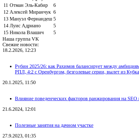
11
Отман Эль-Кабир
6
12
Алексей Миранчук
6
13
Мануэл Фернандеш
5
14
Луис Адриано
5
15
Никола Влашич
5
Наша группа VK
Свежие новости:
18.2.2026, 12:23
Рубин 2025/26: как Рахимов балансирует между амбициями 
РПЛ, 4:2 с Оренбургом, безголевые серии, вылет из Кубк
20.1.2025, 11:50
Влияние поведенческих факторов ранжирования на SEO п
21.6.2024, 12:01
Полезные занятия на дачном участке
27.9.2023, 01:35