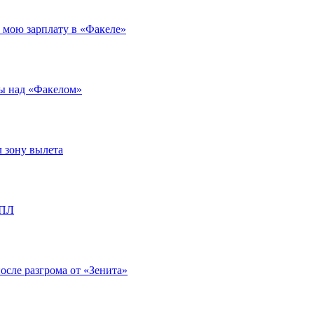
л мою зарплату в «Факеле»
ды над «Факелом»
л зону вылета
РПЛ
после разгрома от «Зенита»