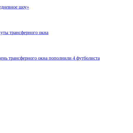
едневное шоу»
нуты трансферного окна
день трансферного окна пополнили 4 футболиста