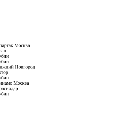
партак Москва
рал
убин
убин
ижний Новгород
отор
убин
инамо Москва
раснодар
убин