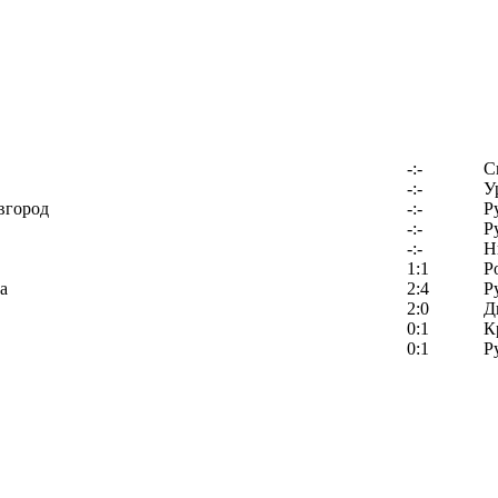
-:-
С
-:-
У
вгород
-:-
Р
-:-
Р
-:-
Н
1:1
Р
а
2:4
Р
2:0
Д
0:1
К
0:1
Р