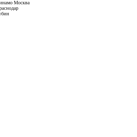
инамо Москва
раснодар
убин