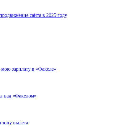
родвижение сайта в 2025 году
л мою зарплату в «Факеле»
ды над «Факелом»
л зону вылета