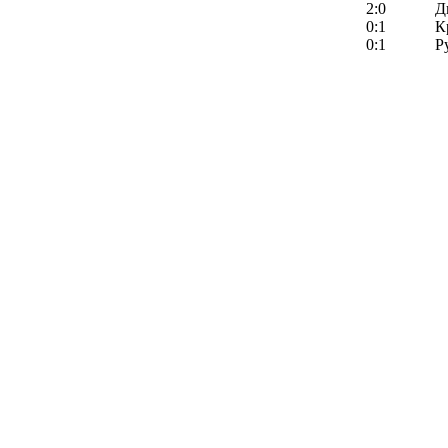
2:0
Д
0:1
К
0:1
Р