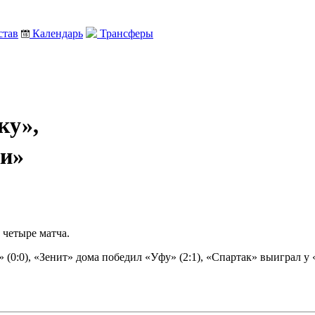
тав
Календарь
Трансферы
,
ку»,
жи»
 четыре матча.
 (0:0), «Зенит» дома победил «Уфу» (2:1), «Спартак» выиграл у