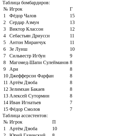
Таблица бомбардиров:
№
Игрок
Г
1
Фёдор Чалов
15
2
Сердар Азмун
13
3
Виктор Классон
12
4
Себастьян Дриусси
11
5
Антон Миранчук
11
6
Зе Луиш
10
7
Сильвестр Игбун
9
8
Магомед-Шапи Сулейманов
8
9
Ари
8
10
Джефферсон Фарфан
8
11
Артём Дзюба
8
12
Зелимхан Бакаев
8
13
Алексей Сутормин
8
14
Иван Игнатьев
7
15
Фёдор Смолов
7
Таблица ассистентов:
№
Игрок
П
1
Артём Дзюба
10
2
Юрий Газинский
8