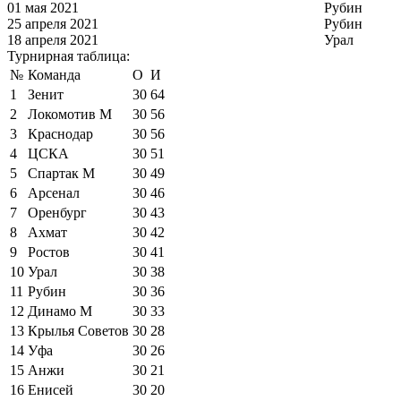
01 мая 2021
Рубин
25 апреля 2021
Рубин
18 апреля 2021
Урал
Турнирная таблица:
№
Команда
О
И
1
Зенит
30
64
2
Локомотив М
30
56
3
Краснодар
30
56
4
ЦСКА
30
51
5
Спартак М
30
49
6
Арсенал
30
46
7
Оренбург
30
43
8
Ахмат
30
42
9
Ростов
30
41
10
Урал
30
38
11
Рубин
30
36
12
Динамо М
30
33
13
Крылья Советов
30
28
14
Уфа
30
26
15
Анжи
30
21
16
Енисей
30
20