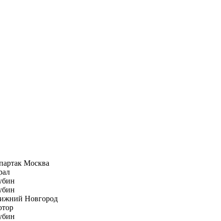
партак Москва
рал
убин
убин
ижний Новгород
отор
убин