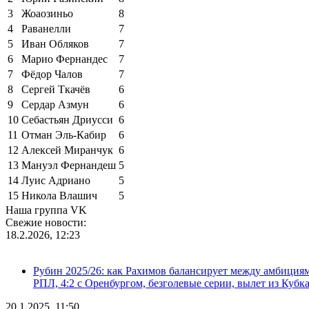
3
Жоаозиньо
8
4
Раванелли
7
5
Иван Обляков
7
6
Марио Фернандес
7
7
Фёдор Чалов
7
8
Сергей Ткачёв
6
9
Сердар Азмун
6
10
Себастьян Дриусси
6
11
Отман Эль-Кабир
6
12
Алексей Миранчук
6
13
Мануэл Фернандеш
5
14
Луис Адриано
5
15
Никола Влашич
5
Наша группа VK
Свежие новости:
18.2.2026, 12:23
Рубин 2025/26: как Рахимов балансирует между амбициями 
РПЛ, 4:2 с Оренбургом, безголевые серии, вылет из Кубк
20.1.2025, 11:50