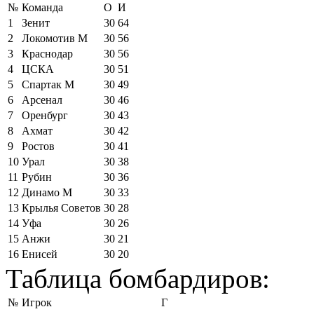
№
Команда
О
И
1
Зенит
30
64
2
Локомотив М
30
56
3
Краснодар
30
56
4
ЦСКА
30
51
5
Спартак М
30
49
6
Арсенал
30
46
7
Оренбург
30
43
8
Ахмат
30
42
9
Ростов
30
41
10
Урал
30
38
11
Рубин
30
36
12
Динамо М
30
33
13
Крылья Советов
30
28
14
Уфа
30
26
15
Анжи
30
21
16
Енисей
30
20
Таблица бомбардиров:
№
Игрок
Г