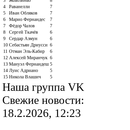
3
Жоаозиньо
8
4
Раванелли
7
5
Иван Обляков
7
6
Марио Фернандес
7
7
Фёдор Чалов
7
8
Сергей Ткачёв
6
9
Сердар Азмун
6
10
Себастьян Дриусси
6
11
Отман Эль-Кабир
6
12
Алексей Миранчук
6
13
Мануэл Фернандеш
5
14
Луис Адриано
5
15
Никола Влашич
5
Наша группа VK
Свежие новости:
18.2.2026, 12:23