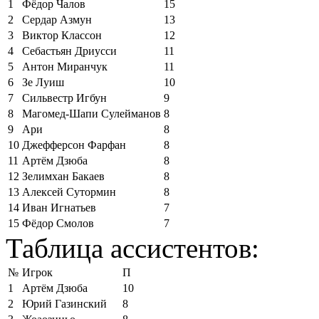
1
Фёдор Чалов
15
2
Сердар Азмун
13
3
Виктор Классон
12
4
Себастьян Дриусси
11
5
Антон Миранчук
11
6
Зе Луиш
10
7
Сильвестр Игбун
9
8
Магомед-Шапи Сулейманов
8
9
Ари
8
10
Джефферсон Фарфан
8
11
Артём Дзюба
8
12
Зелимхан Бакаев
8
13
Алексей Сутормин
8
14
Иван Игнатьев
7
15
Фёдор Смолов
7
Таблица ассистентов:
№
Игрок
П
1
Артём Дзюба
10
2
Юрий Газинский
8