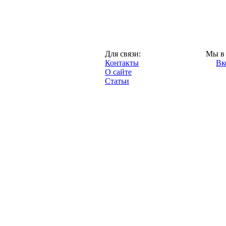
Казань,
Для связи:
Мы в 
"Про-Рубин.ру",
Контакты
Вк
2013 год.
О сайте
Статьи