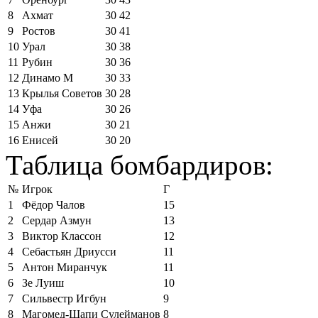
8
Ахмат
30
42
9
Ростов
30
41
10
Урал
30
38
11
Рубин
30
36
12
Динамо М
30
33
13
Крылья Советов
30
28
14
Уфа
30
26
15
Анжи
30
21
16
Енисей
30
20
Таблица бомбардиров:
№
Игрок
Г
1
Фёдор Чалов
15
2
Сердар Азмун
13
3
Виктор Классон
12
4
Себастьян Дриусси
11
5
Антон Миранчук
11
6
Зе Луиш
10
7
Сильвестр Игбун
9
8
Магомед-Шапи Сулейманов
8