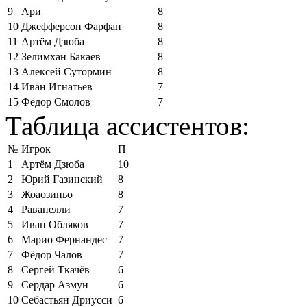
9
Ари
8
10
Джефферсон Фарфан
8
11
Артём Дзюба
8
12
Зелимхан Бакаев
8
13
Алексей Сутормин
8
14
Иван Игнатьев
7
15
Фёдор Смолов
7
Таблица ассистентов:
№
Игрок
П
1
Артём Дзюба
10
2
Юрий Газинский
8
3
Жоаозиньо
8
4
Раванелли
7
5
Иван Обляков
7
6
Марио Фернандес
7
7
Фёдор Чалов
7
8
Сергей Ткачёв
6
9
Сердар Азмун
6
10
Себастьян Дриусси
6