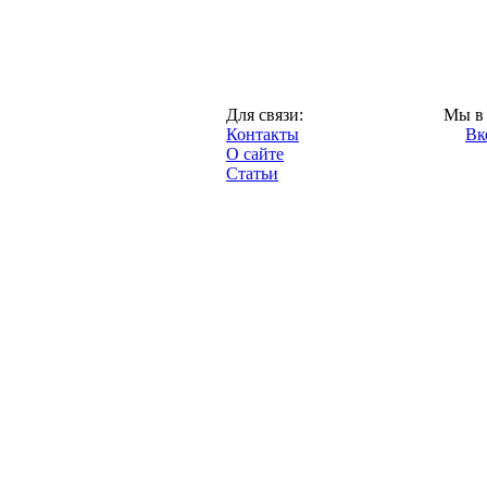
Казань,
Для связи:
Мы в 
"Про-Рубин.ру",
Контакты
Вк
2013 год.
О сайте
Статьи