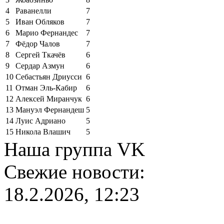
4
Раванелли
7
5
Иван Обляков
7
6
Марио Фернандес
7
7
Фёдор Чалов
7
8
Сергей Ткачёв
6
9
Сердар Азмун
6
10
Себастьян Дриусси
6
11
Отман Эль-Кабир
6
12
Алексей Миранчук
6
13
Мануэл Фернандеш
5
14
Луис Адриано
5
15
Никола Влашич
5
Наша группа VK
Свежие новости:
18.2.2026, 12:23