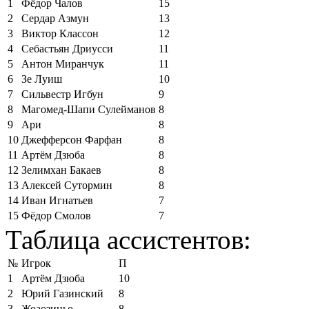
1
Фёдор Чалов
15
2
Сердар Азмун
13
3
Виктор Классон
12
4
Себастьян Дриусси
11
5
Антон Миранчук
11
6
Зе Луиш
10
7
Сильвестр Игбун
9
8
Магомед-Шапи Сулейманов
8
9
Ари
8
10
Джефферсон Фарфан
8
11
Артём Дзюба
8
12
Зелимхан Бакаев
8
13
Алексей Сутормин
8
14
Иван Игнатьев
7
15
Фёдор Смолов
7
Таблица ассистентов:
№
Игрок
П
1
Артём Дзюба
10
2
Юрий Газинский
8
3
Жоаозиньо
8