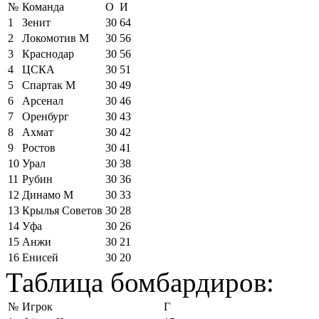
№
Команда
О
И
1
Зенит
30
64
2
Локомотив М
30
56
3
Краснодар
30
56
4
ЦСКА
30
51
5
Спартак М
30
49
6
Арсенал
30
46
7
Оренбург
30
43
8
Ахмат
30
42
9
Ростов
30
41
10
Урал
30
38
11
Рубин
30
36
12
Динамо М
30
33
13
Крылья Советов
30
28
14
Уфа
30
26
15
Анжи
30
21
16
Енисей
30
20
Таблица бомбардиров:
№
Игрок
Г