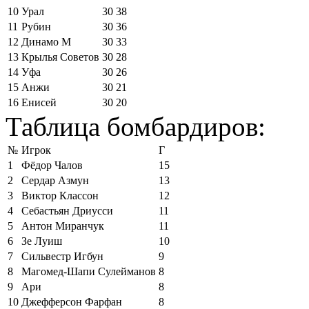
10
Урал
30
38
11
Рубин
30
36
12
Динамо М
30
33
13
Крылья Советов
30
28
14
Уфа
30
26
15
Анжи
30
21
16
Енисей
30
20
Таблица бомбардиров:
№
Игрок
Г
1
Фёдор Чалов
15
2
Сердар Азмун
13
3
Виктор Классон
12
4
Себастьян Дриусси
11
5
Антон Миранчук
11
6
Зе Луиш
10
7
Сильвестр Игбун
9
8
Магомед-Шапи Сулейманов
8
9
Ари
8
10
Джефферсон Фарфан
8