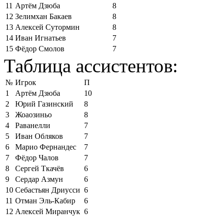
11
Артём Дзюба
8
12
Зелимхан Бакаев
8
13
Алексей Сутормин
8
14
Иван Игнатьев
7
15
Фёдор Смолов
7
Таблица ассистентов:
№
Игрок
П
1
Артём Дзюба
10
2
Юрий Газинский
8
3
Жоаозиньо
8
4
Раванелли
7
5
Иван Обляков
7
6
Марио Фернандес
7
7
Фёдор Чалов
7
8
Сергей Ткачёв
6
9
Сердар Азмун
6
10
Себастьян Дриусси
6
11
Отман Эль-Кабир
6
12
Алексей Миранчук
6